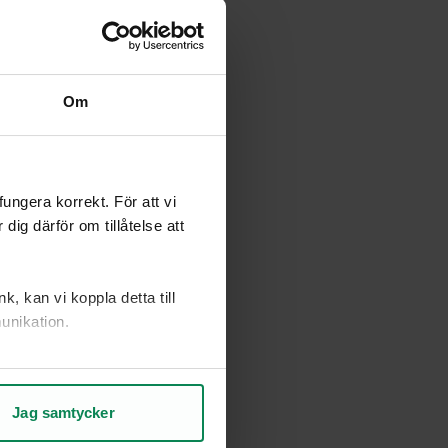
Om
ngera korrekt. För att vi
ig därför om tillåtelse att
, kan vi koppla detta till
unikation.
ch vad som kan förbättras.
Jag samtycker