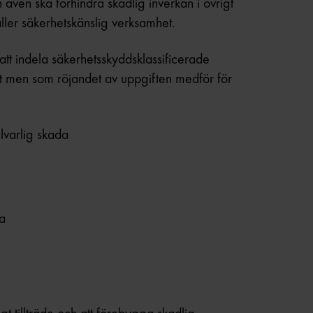
 även ska förhindra skadlig inverkan i övrigt
ller säkerhetskänslig verksamhet.
att indela säkerhetsskyddsklassificerade
det men som röjandet av uppgiften medför för
llvarlig skada
a