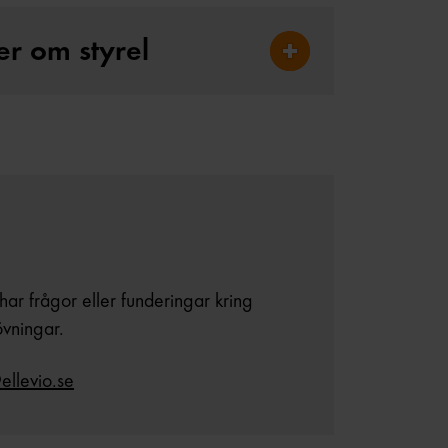
er om styrel
Fäll ut Information till ko
har frågor eller funderingar kring
övningar.
ellevio.se