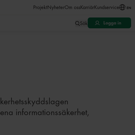
åll
Projekt
Nyheter
Om oss
Karriär
Kundservice
EN
Sök
Logga in
äkerhetsskyddslagen
ena informationssäkerhet,