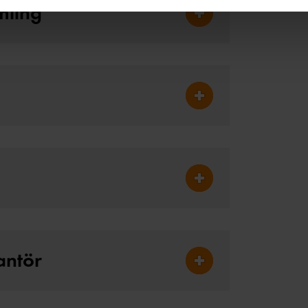
mling
a ditt samtycke genom att klicka på Hantera kakor i slutet av va
Fäll ut Styrande författni
Fäll ut Säkerhetsprövning
Fäll ut Utbildning
antör
Fäll ut Anmälan av under