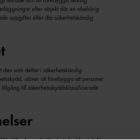
gt tillträde och att förebygga skadlig
läggningar eller objekt där en obehörig
rade uppgifter eller där säkerhetskänslig
t
tt den som deltar i säkerhetskänslig
hetsskydd, utöver att förebygga att personer
 tillgång till säkerhetsskyddsklassificerade
elser