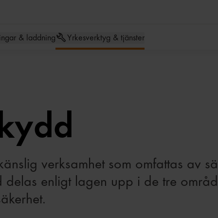
Hoppa till meny
Hoppa till inneh
ingar & laddning
Yrkesverktyg & tjänster
skydd
tskänslig verksamhet som omfattas av s
delas enligt lagen upp i de tre områd
säkerhet.