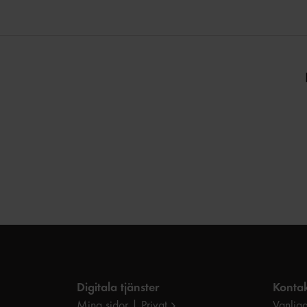
Digitala tjänster
Kontak
Mina sidor | Privat
Vanliga