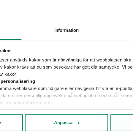
85)
ställer krav på säkerhetsskyddsavtal där
 inte enbart omfattar
n även säkerhetskänslig verksamhet, samt att
heten att teckna detsamma nu även gäller
Information
lämpligt om informationen är klassificerad
kakor
t den verksamhet hos Ellevio som
ser används kakor som är nödvändiga för att webbplatsen ska fu
ma betydelse för Sveriges säkerhet som
 kakor krävs att du som besökare har gett ditt samtycke. Vi ber d
ller högre.
av kakor:
 personalisering
ma webbläsare som tidigare eller navigerar hit via en e-postlänk
bjuda en mer personlig upplevelse på webbplatsen och i vår komm
alys av användarbeteende
ch stöddokument
nvänder webbplatsen får vi insikter om vad som fungerar bra o
e
Anpassa
i mer relevanta för mottagarna av vår marknadsföring.