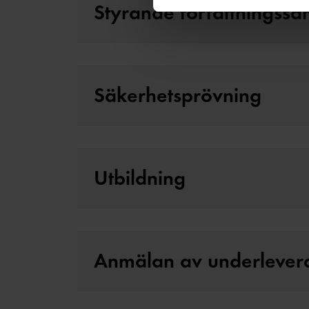
Styrande författningssa
Du kan när som helst återkall
Säkerhetsprövning
Utbildning
Anmälan av underlever