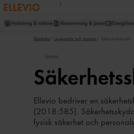
Anslutning & mätare
Abonnemang & priser
Energilösn
Startsida
Leverantör och partner
Säkerhetsskydd
Lyssna
Säkerhets
Ellevio bedriver en säkerhe
(2018:585). Säkerhetsskydd 
fysisk säkerhet och personal