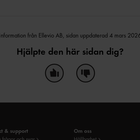
Information från Ellevio AB,
sidan uppdaterad 4 mars 202
Hjälpte den här sidan dig?
Ja, den här sidan hjälpte mig!
Nej, den här sidan hjälpte i
t & support
Om oss
 frågor och svar
Hållbarhet