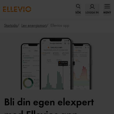
SÖK
LOGGA IN
MENY
Startsida
Lev energismart
Ellevios app
Bli din egen elexpert