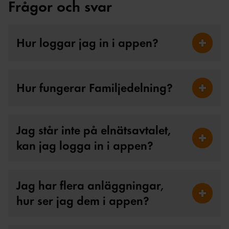
Frågor och svar
Hur loggar jag in i appen?
Fäll ut H
Hur fungerar Familjedelning?
Fäll ut 
Jag står inte på elnätsavtalet,
kan jag logga in i appen?
Fäll ut J
Jag har flera anläggningar,
hur ser jag dem i appen?
Fäll ut 