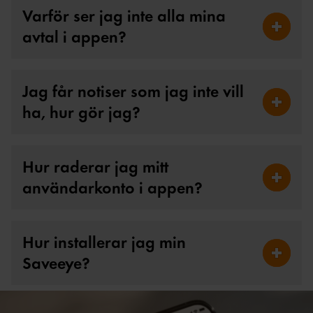
Varför ser jag inte alla mina
avtal i appen?
Fäll ut V
Jag får notiser som jag inte vill
ha, hur gör jag?
Fäll ut J
Hur raderar jag mitt
användarkonto i appen?
Fäll ut 
Hur installerar jag min
Saveeye?
Fäll ut 