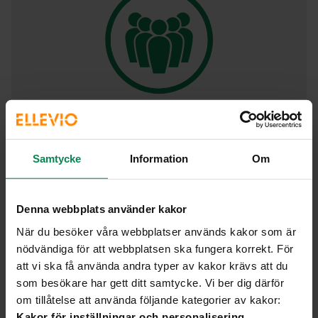
Stor lägenhet med tre personer
Samtycke
Information
Om
eller fler
Lägenhet på 90 kvm med vitvaror som disk- och
tvättmaskin, torktumlare och handdukstork.
Denna webbplats använder kakor
Elnätskostnad: 197 kr/mån inkl. moms. Statlig
När du besöker våra webbplatser används kakor som är
energiskatt tillkommer.
nödvändiga för att webbplatsen ska fungera korrekt. För
att vi ska få använda andra typer av kakor krävs att du
Så har vi räknat
som besökare har gett ditt samtycke. Vi ber dig därför
om tillåtelse att använda följande kategorier av kakor:
Kakor för inställningar och personalisering