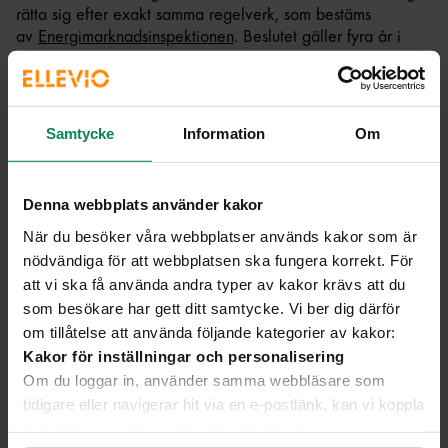
rätta sig efter exakt samma regelverk, som bestäms
av
Energimarknadsinspektionen
. Beslutet gäller fyra år i
taget och kallas intäktsram. Intäkterna som vi får ha enligt
myndigheten, fördelas sedan på olika kundgrupper utifrån
Ellagen
, som säger att prissättningen ska vara objektiv och
icke-diskriminerande vilket innebär att varje grupp ska
Samtycke
Information
Om
betala för de faktiska kostnader som de ger upphov till i
nätet.
Denna webbplats använder kakor
Vi bygger för framtiden – med
När du besöker våra webbplatser används kakor som är
nödvändiga för att webbplatsen ska fungera korrekt. För
kunden i fokus
att vi ska få använda andra typer av kakor krävs att du
som besökare har gett ditt samtycke. Vi ber dig därför
om tillåtelse att använda följande kategorier av kakor:
Kakor för inställningar och personalisering
Om du loggar in, använder samma webbläsare som
tidigare eller navigerar hit via en e-postlänk, kan vi koppla
detta till annan information för att erbjuda en mer