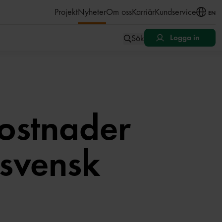
åll
Projekt
Nyheter
Om oss
Karriär
Kundservice
EN
Sök
Logga in
kostnader
 svensk