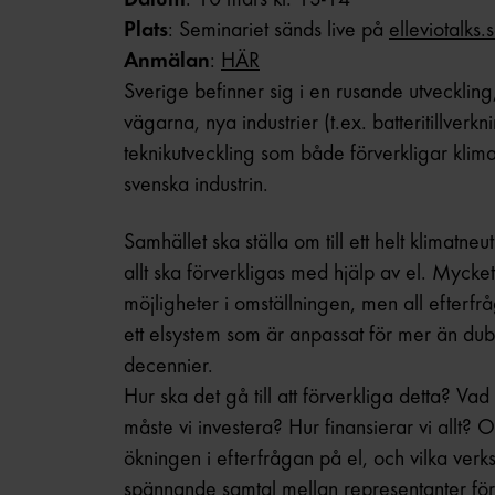
Plats
: Seminariet sänds live på
elleviotalks.
Anmälan
:
HÄR
Sverige befinner sig i en rusande utveckling
vägarna, nya industrier (t.ex. batteritillverknin
teknikutveckling som både förverkligar klima
svenska industrin.
Samhället ska ställa om till ett helt klimatn
allt ska förverkligas med hjälp av el. Mycke
möjligheter i omställningen, men all efterfrå
ett elsystem som är anpassat för mer än dubb
decennier.
Hur ska det gå till att förverkliga detta? V
måste vi investera? Hur finansierar vi allt? 
ökningen i efterfrågan på el, och vilka ver
spännande samtal mellan representanter för