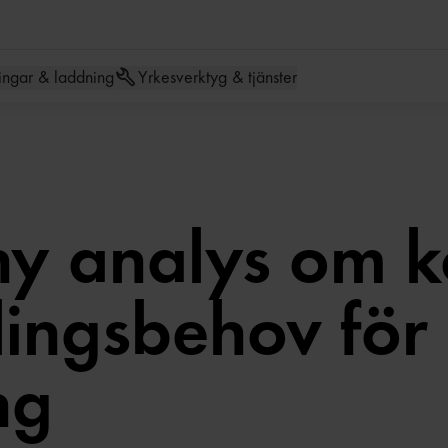
Hoppa till meny
Hoppa till inneh
ingar & laddning
Yrkesverktyg & tjänster
ny analys om 
lingsbehov för
ng