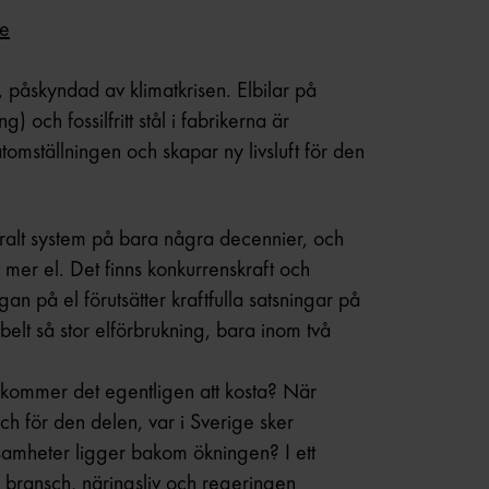
se
, påskyndad av klimatkrisen. Elbilar på
g) och fossilfritt stål i fabrikerna är
tomställningen och skapar ny livsluft för den
eutralt system på bara några decennier, och
t mer el. Det finns konkurrenskraft och
gan på el förutsätter kraftfulla satsningar på
elt så stor elförbrukning, bara inom två
ad kommer det egentligen att kosta? När
Och för den delen, var i Sverige sker
ksamheter ligger bakom ökningen? I ett
 bransch, näringsliv och regeringen