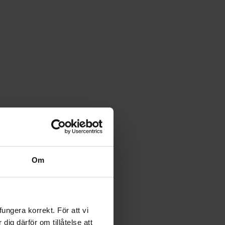
Om
ngera korrekt. För att vi
ig därför om tillåtelse att