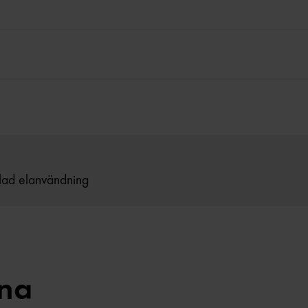
blad elanvändning
rna