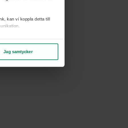
, kan vi koppla detta till
unikation.
ch vad som kan förbättras.
Jag samtycker
rje sida.