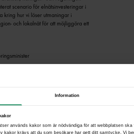
terat scenario för elnätsinvesteringar i
a kring hur vi löser utmaningar i
egion- och lokalnät för att möjliggöra ett
ringsminister
ska kraftnät
på elsystem
Information
olvo Energy
kakor
ser används kakor som är nödvändiga för att webbplatsen ska fu
 kakor krävs att du som besökare har gett ditt samtycke. Vi ber d