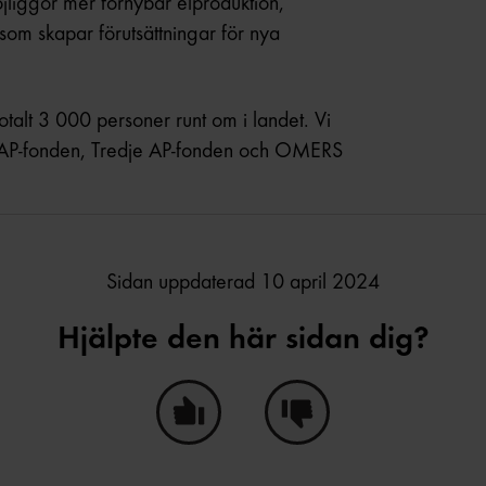
liggör mer förnybar elproduktion,
h som skapar förutsättningar för nya
otalt 3 000 personer runt om i landet. Vi
a AP-fonden, Tredje AP-fonden och OMERS
Sidan uppdaterad 10 april 2024
Hjälpte den här sidan dig?
Ja, den här sidan hjälpte mig!
Nej, den här sidan hjälpte i