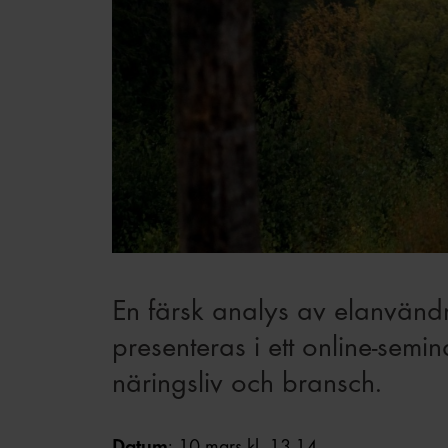
En färsk analys av elanvändnin
presenteras i ett online-semi
näringsliv och bransch.
Datum
: 10 mars kl. 13-14