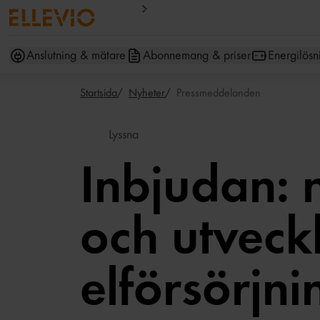
Anslutning & mätare
Abonnemang & priser
Energilösn
Startsida
Nyheter
Pressmeddelanden
Lyssna
Inbjudan: 
och utveck
elförsörjni