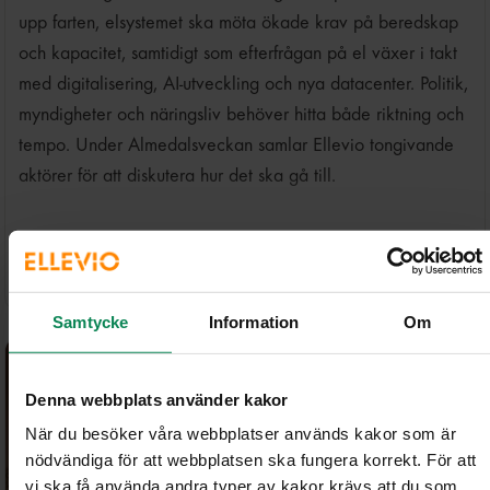
upp farten, elsystemet ska möta ökade krav på beredskap
och kapacitet, samtidigt som efterfrågan på el växer i takt
med digitalisering, AI-utveckling och nya datacenter. Politik,
myndigheter och näringsliv behöver hitta både riktning och
tempo. Under Almedalsveckan samlar Ellevio tongivande
aktörer för att diskutera hur det ska gå till.
Ellevio
Samtycke
Information
Om
Denna webbplats använder kakor
När du besöker våra webbplatser används kakor som är
nödvändiga för att webbplatsen ska fungera korrekt. För att
vi ska få använda andra typer av kakor krävs att du som