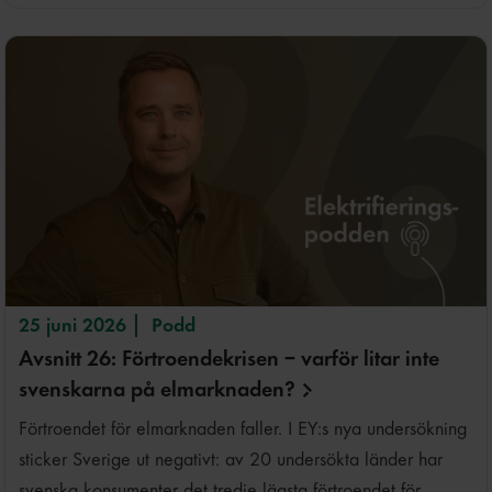
25 juni 2026
Podd
Avsnitt 26: Förtroendekrisen – varför litar inte
svenskarna på
elmarknaden?
Förtroendet för elmarknaden faller. I EY:s nya undersökning
sticker Sverige ut negativt: av 20 undersökta länder har
svenska konsumenter det tredje lägsta förtroendet för