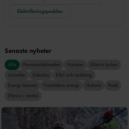
Elektrifieringspodden
Senaste nyheter
Alla
Pressmeddelanden
Nyheter
Ellevio tycker
Solceller
Elskolan
Elbil och laddning
Energi hemma
Framtidens energi
Historia
Podd
Ellevio i media