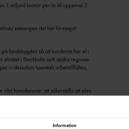
rka 1 miljard kronor per år till uppemot 3
största satsningen det här företaget
g på landsbygden så att kunderna har el i
av elnätet i Stockholm och andra regioner
r vi dessutom tusentals arbetstillfällen,
 vårt huvudansvar; att säkerställa att elen
ch till arbetsplatser.
och för våra kunder ska det vara just så enkelt
a det som krävs för att vår tjänst alltid ska
Information