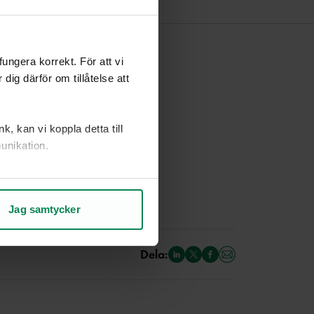
ngera korrekt. För att vi
ig därför om tillåtelse att
, kan vi koppla detta till
unikation.
ch vad som kan förbättras.
nte mig!
Jag samtycker
rje sida.
Dela: