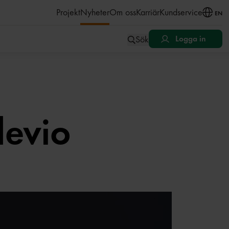
åll
Projekt
Nyheter
Om oss
Karriär
Kundservice
EN
Sök
Logga in
levio