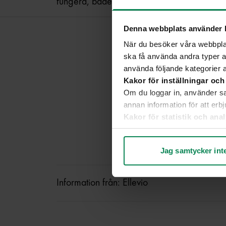
fungera, både idag och imorgon, avslutar 
Denna webbplats använder 
När du besöker våra webbplat
ska få använda andra typer av
använda följande kategorier 
Kakor för inställningar och
Om du loggar in, använder sam
annan information för att er
Kakor för statistik och an
Genom att analysera hur du a
Kakor för marknadsföring
Jag samtycker int
Kakor som hjälper oss att bl
Läs mer på fliken "Om”
Du kan när som helst återkall
Information från: Ellevio