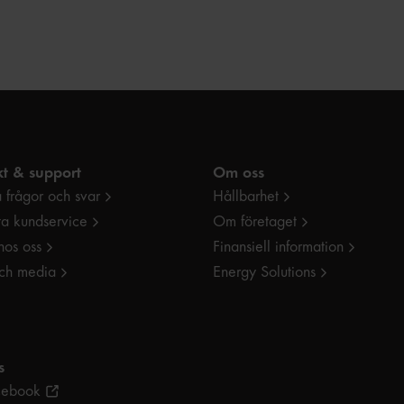
Almedalsveckan samlar Ellevio tongivande
aktörer för att diskutera hur det ska gå till.
t & support
Om oss
 frågor och svar
Hållbarhet
ta kundservice
Om företaget
hos oss
Finansiell information
och media
Energy Solutions
s
cebook