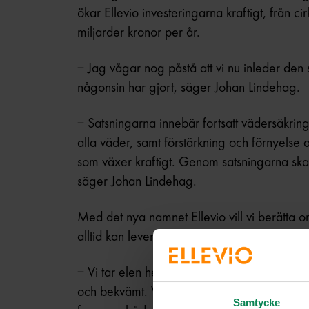
ökar Ellevio investeringarna kraftigt, från ci
miljarder kronor per år.
– Jag vågar nog påstå att vi nu inleder den 
någonsin har gjort, säger Johan Lindehag.
– Satsningarna innebär fortsatt vädersäkrin
alla väder, samt förstärkning och förnyelse 
som växer kraftigt. Genom satsningarna skapa
säger Johan Lindehag.
Med det nya namnet Ellevio vill vi berätta om
alltid kan levereras när den behövs, till hem o
– Vi tar elen hem till dig. Det låter enkelt, 
och bekvämt. Vårt ansvar är att se till att gör
Samtycke