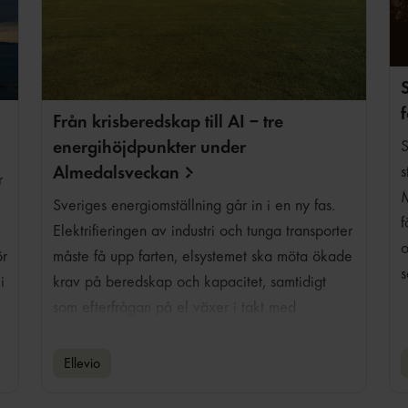
Från krisberedskap till AI – tre
energihöjdpunkter under
S
Almedalsveckan
s
r
M
Sveriges energiomställning går in i en ny fas.
f
Elektrifieringen av industri och tunga transporter
o
måste få upp farten, elsystemet ska möta ökade
ör
s
krav på beredskap och kapacitet, samtidigt
i
som efterfrågan på el växer i takt med
digitalisering, AI-utveckling och nya datacenter.
Politik, myndigheter och näringsliv behöver hitta
Ellevio
både riktning och tempo. Under