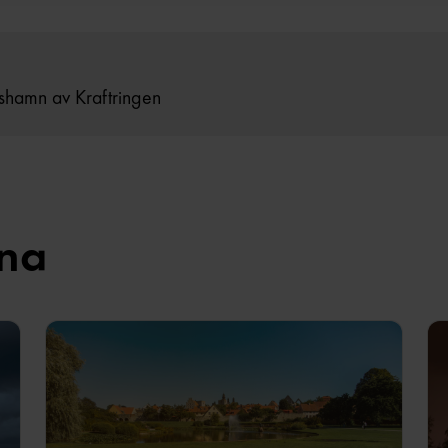
äshamn av Kraftringen
rna