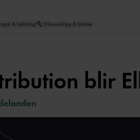
Hoppa till meny
Hoppa till inneh
ingar & laddning
Yrkesverktyg & tjänster
ribution blir El
delanden