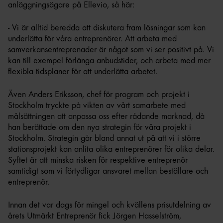
anläggningsägare på Ellevio, så här:
- Vi är alltid beredda att diskutera fram lösningar som kan
underlätta för våra entreprenörer. Att arbeta med
samverkansentreprenader är något som vi ser positivt på. Vi
kan till exempel förlänga anbudstider, och arbeta med mer
flexibla tidsplaner för att underlätta arbetet.
Även Anders Eriksson, chef för program och projekt i
Stockholm tryckte på vikten av vårt samarbete med
målsättningen att anpassa oss efter rådande marknad, då
han berättade om den nya strategin för våra projekt i
Stockholm. Strategin går bland annat ut på att vi i större
stationsprojekt kan anlita olika entreprenörer för olika delar.
Syftet är att minska risken för respektive entreprenör
samtidigt som vi förtydligar ansvaret mellan beställare och
entreprenör.
Innan det var dags för mingel och kvällens prisutdelning av
årets Utmärkt Entreprenör fick Jörgen Hasselström,