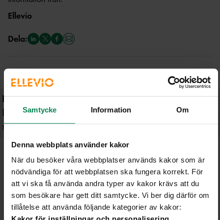
Ellevio
Dela:
Läs nästa artikel
Samtycke
Information
Om
Ellevio och LaddaTillsammans i nytt samarbete för
smarta laddboxlösningar
Denna webbplats använder kakor
När du besöker våra webbplatser används kakor som är
Senaste nyheterna
nödvändiga för att webbplatsen ska fungera korrekt. För
att vi ska få använda andra typer av kakor krävs att du
som besökare har gett ditt samtycke. Vi ber dig därför om
tillåtelse att använda följande kategorier av kakor:
Kakor för inställningar och personalisering