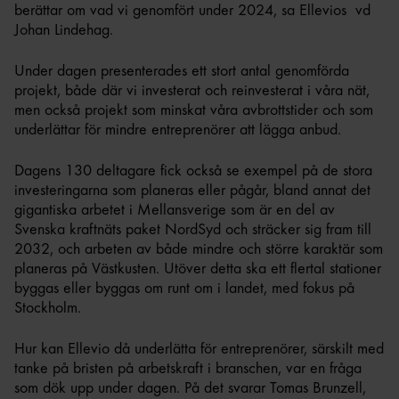
berättar om vad vi genomfört under 2024, sa Ellevios vd
Johan Lindehag.
Under dagen presenterades ett stort antal genomförda
projekt, både där vi investerat och reinvesterat i våra nät,
men också projekt som minskat våra avbrottstider och som
underlättar för mindre entreprenörer att lägga anbud.
Dagens 130 deltagare fick också se exempel på de stora
investeringarna som planeras eller pågår, bland annat det
gigantiska arbetet i Mellansverige som är en del av
Svenska kraftnäts paket NordSyd och sträcker sig fram till
2032, och arbeten av både mindre och större karaktär som
planeras på Västkusten. Utöver detta ska ett flertal stationer
byggas eller byggas om runt om i landet, med fokus på
Stockholm.
Hur kan Ellevio då underlätta för entreprenörer, särskilt med
tanke på bristen på arbetskraft i branschen, var en fråga
som dök upp under dagen. På det svarar Tomas Brunzell,