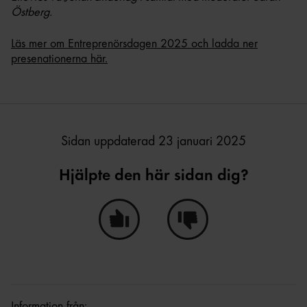
Östberg.
Läs mer om Entreprenörsdagen 2025 och ladda ner
presenationerna här.
Sidan uppdaterad 23 januari 2025
Hjälpte den här sidan dig?
Ja, den här sidan hjälpte mig!
Nej, den här sidan hjälpte i
Information från: