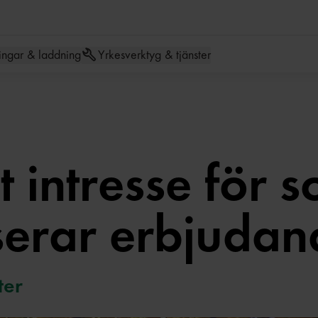
Hoppa till meny
Hoppa till inneh
ingar & laddning
Yrkesverktyg & tjänster
 intresse för so
nserar erbjuda
ter