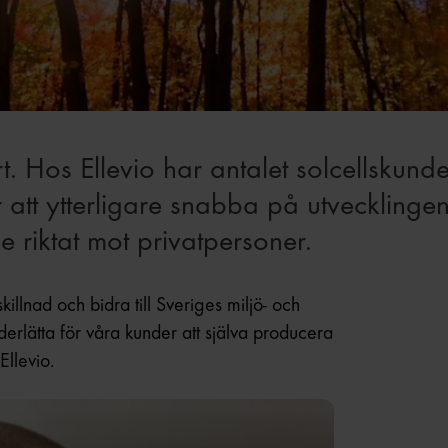
ärt. Hos Ellevio har antalet solcellsku
 att ytterligare snabba på utvecklingen
 riktat mot privatpersoner.
skillnad och bidra till Sveriges miljö- och
derlätta för våra kunder att själva producera
Ellevio.