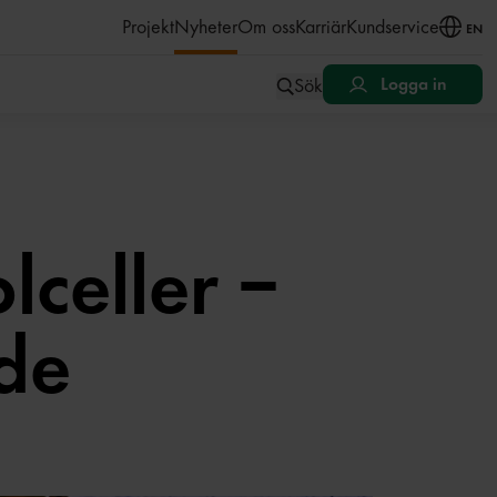
åll
Projekt
Nyheter
Om oss
Karriär
Kundservice
EN
Sök
Logga in
lceller –
nde