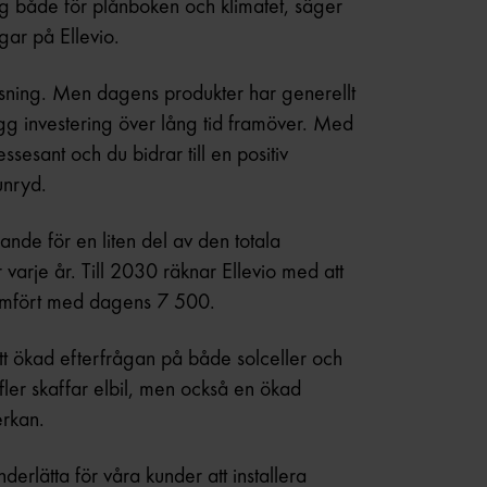
ing både för plånboken och klimatet, säger
gar på Ellevio.
satsning. Men dagens produkter har generellt
ygg investering över lång tid framöver. Med
essesant och du bidrar till en positiv
unryd.
arande för en liten del av den totala
varje år. Till 2030 räknar Ellevio med att
 jämfört med dagens 7 500.
att ökad efterfrågan på både solceller och
 fler skaffar elbil, men också en ökad
erkan.
underlätta för våra kunder att installera