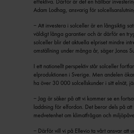
effektiva. Därför är det en hållbar invester
Adam Lodhag, ansvarig för solcellsanslutnin
– Att investera i solceller är en långsiktig 
väldigt långa garantier och är därför en tr
solceller blir det aktuella elpriset mindre intr
omställning under många år, säger Jonas S
I ett nationellt perspektiv står solceller fortf
elproduktionen i Sverige. Men andelen ökar 
ha över 30 000 solcellskunder i sitt elnät,
– Jag är säker på att vi kommer se en forts
laddning för elfordon. Det beror dels på att
medvetenhet om klimatfrågan och miljöpåv
– Därför vill vi på Ellevio ta vårt ansvar att 