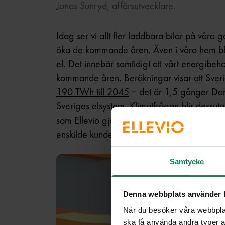
Jonas Sunryd, affärsutvecklare.
Idag ser vi allt fler laddbara bilar på våra 
öka de kommande åren. Även i våra hem bli
el. Det innebär samtidigt att vårt energibeh
kommande åren. Beräkningar visar att Sve
190 TWh till 2045
– det är 1,5 gånger Dan
Sveriges elsystem. Klimatfrågan blir dessuto
som Ellevio gjort vill 7 av 10 svenskar att an
enskilde kunden är att sätta upp solceller på s
Samtycke
Denna webbplats använder 
När du besöker våra webbplat
ska få använda andra typer av