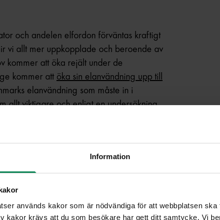
gator och andelen elfordon förväntas kraftigt
r vi allt mer uppkopplade och beroende av
ov kommer att öka rejält under de
rige kommer att
öka sin elanvändning upp till
marks elanvändning som måste in i
m allt viktigare och enligt en undersökning
delen förnybar el ska öka. Ett sätt för den
itt tak.
Information
kakor
ser används kakor som är nödvändiga för att webbplatsen ska fu
 kakor krävs att du som besökare har gett ditt samtycke. Vi ber d