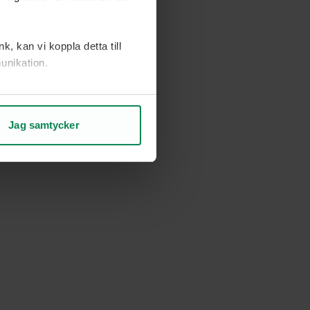
, kan vi koppla detta till
unikation.
ch vad som kan förbättras.
Jag samtycker
rje sida.