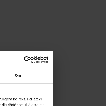
Om
ngera korrekt. För att vi
ig därför om tillåtelse att