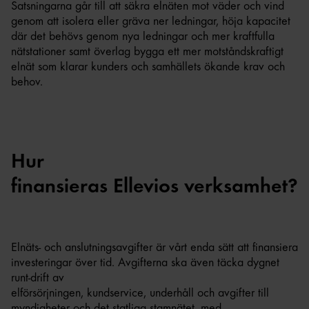
Satsningarna går till att säkra elnäten mot väder och vind
genom att isolera eller gräva ner ledningar, höja kapacitet
där det behövs genom nya ledningar och mer kraftfulla
nätstationer samt överlag bygga ett mer motståndskraftigt
elnät som klarar kunders och samhällets ökande krav och
behov.
Hur
finansieras Ellevios verksamhet?
Elnäts- och anslutningsavgifter är vårt enda sätt att finansiera
investeringar över tid. Avgifterna ska även täcka dygnet
runt-drift av
elförsörjningen, kundservice, underhåll och avgifter till
myndigheter och det statliga stamnätet, med