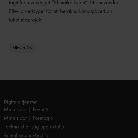
tagit fram verktyget ”Klimatkalkylen”. Nu använder
Ellevio verktyget för att beräkna klimatpåverkan i
lokalnätsprojekt.
Ellevio AB
Digitala tjänster
Mina sidor | Privat
Mina sidor | Företag
Teckna eller säg upp avtal
Anmäl strömavbrott