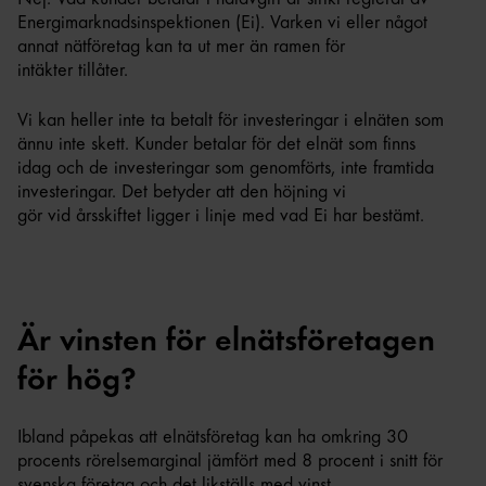
Energimarknadsinspektionen (Ei). Varken vi eller något
annat nätföretag kan ta ut mer än ramen för
intäkter tillåter.
Vi kan heller inte ta betalt för investeringar i elnäten som
ännu inte skett. Kunder betalar för det elnät som finns
idag och de investeringar som genomförts, inte framtida
investeringar. Det betyder att den höjning vi
gör vid årsskiftet ligger i linje med vad Ei har bestämt.
Är vinsten för elnätsföretagen
för hög?
Ibland påpekas att elnätsföretag kan ha omkring 30
procents rörelsemarginal jämfört med 8 procent i snitt för
svenska företag och det likställs med vinst.