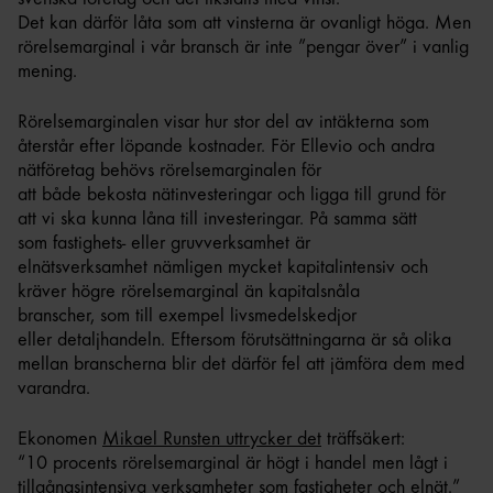
Det kan därför låta som att vinsterna är ovanligt höga. Men
rörelsemarginal i vår bransch är inte ”pengar över” i vanlig
mening.
Rörelsemarginalen visar hur stor del av intäkterna som
återstår efter löpande kostnader. För Ellevio och andra
nätföretag behövs rörelsemarginalen för
att både bekosta nätinvesteringar och ligga till grund för
att vi ska kunna låna till investeringar. På samma sätt
som fastighets- eller gruvverksamhet är
elnätsverksamhet nämligen mycket kapitalintensiv och
kräver högre rörelsemarginal än kapitalsnåla
branscher, som till exempel livsmedelskedjor
eller detaljhandeln. Eftersom förutsättningarna är så olika
mellan branscherna blir det därför fel att jämföra dem med
varandra.
Ekonomen
Mikael Runsten uttrycker det
träffsäkert:
“10 procents rörelsemarginal är högt i handel men lågt i
tillgångsintensiva verksamheter som fastigheter och elnät.”