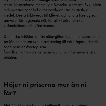
mera. Kostnaderna för statliga Svenska kraftnäts (Svk) elnät
och investeringar bekostas nämligen inte av statliga
medel. Dessa faktureras till Ellevio och andra företag som
ansvarar för regionala nät, för att vi därefter ska
vidarefakturera till våra kunder.
Därtill ska intäkterna från nätavgiften även finansiera räntor
på lån och ge en skälig avkastning till våra ägare, det vill
säga pensionsföretag som
förvaltar människors pensionskapital och har investerat i
elnäten.
Höjer ni priserna mer än ni
får?
Nej. Vad kunder betalar i nätavgift är strikt reglerat av