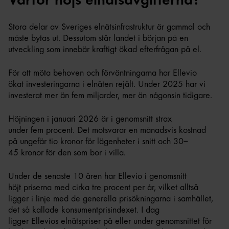
Stora delar av Sveriges elnätsinfrastruktur är gammal och
måste bytas ut. Dessutom står landet i början på en
utveckling som innebär kraftigt ökad efterfrågan på el.
För att möta behoven och förväntningarna har Ellevio
ökat investeringarna i elnäten rejält. Under 2025 har vi
investerat mer än fem miljarder, mer än någonsin tidigare.
Höjningen i januari 2026 är i genomsnitt strax
under fem procent. Det motsvarar en månadsvis kostnad
på ungefär tio kronor för lägenheter i snitt och 30–
45 kronor för den som bor i villa.
Under de senaste 10 åren har Ellevio i genomsnitt
höjt priserna med cirka tre procent per år, vilket alltså
ligger i linje med de generella prisökningarna i samhället,
det så kallade konsumentprisindexet. I dag
ligger Ellevios elnätspriser på eller under genomsnittet för