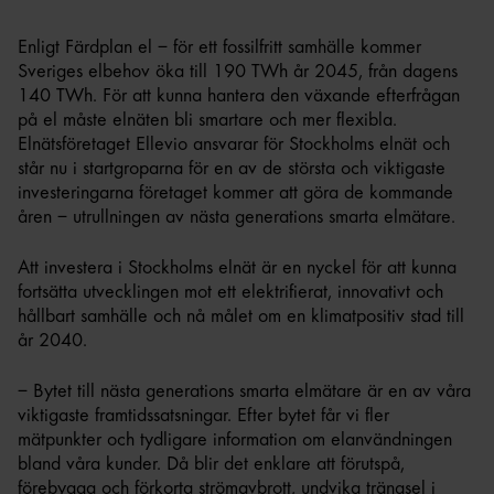
Enligt Färdplan el – för ett fossilfritt samhälle kommer
Sveriges elbehov öka till 190 TWh år 2045, från dagens
140 TWh. För att kunna hantera den växande efterfrågan
på el måste elnäten bli smartare och mer flexibla.
Elnätsföretaget Ellevio ansvarar för Stockholms elnät och
står nu i startgroparna för en av de största och viktigaste
investeringarna företaget kommer att göra de kommande
åren – utrullningen av nästa generations smarta elmätare.
Att investera i Stockholms elnät är en nyckel för att kunna
fortsätta utvecklingen mot ett elektrifierat, innovativt och
hållbart samhälle och nå målet om en klimatpositiv stad till
år 2040.
– Bytet till nästa generations smarta elmätare är en av våra
viktigaste framtidssatsningar. Efter bytet får vi fler
mätpunkter och tydligare information om elanvändningen
bland våra kunder. Då blir det enklare att förutspå,
förebygga och förkorta strömavbrott, undvika trängsel i