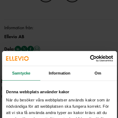
Ja, den här sidan hjälpte mig!
Nej, den här sidan hjälpte i
Information från:
Ellevio AB
Dela:
Samtycke
Information
Om
Läs nästa artikel
Elleviokunderna Dennis och Katarina ser nya
Denna webbplats använder kakor
möjligheter med ny elmätare
När du besöker våra webbplatser används kakor som är
nödvändiga för att webbplatsen ska fungera korrekt. För
att vi ska få använda andra typer av kakor krävs att du