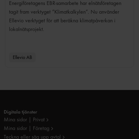
Energiföretagens EBR-samarbete har elnätsföretagen
tagit fram verktyget ”Klimatkalkylen”. Nu använder
Ellevio verktyget för att beräkna klimatpåverkan i
lokalnätsprojekt.
Ellevio AB
Digitala tjänster
Mina sidor | Privat
Mina sidor | Företag
Teckna eller säg upp avtal