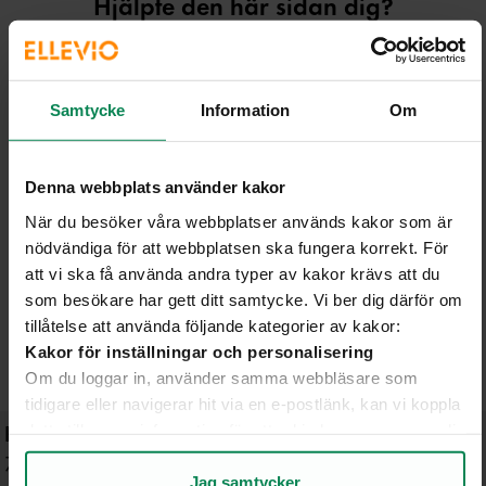
Hjälpte den här sidan dig?
Samtycke
Information
Om
Ja, den här sidan hjälpte mig!
Nej, den här sidan hjälpte i
Denna webbplats använder kakor
Information från:
När du besöker våra webbplatser används kakor som är
nödvändiga för att webbplatsen ska fungera korrekt. För
Ellevio AB
att vi ska få använda andra typer av kakor krävs att du
som besökare har gett ditt samtycke. Vi ber dig därför om
Dela:
tillåtelse att använda följande kategorier av kakor:
Kakor för inställningar och personalisering
Om du loggar in, använder samma webbläsare som
tidigare eller navigerar hit via en e-postlänk, kan vi koppla
detta till annan information för att erbjuda en mer personlig
Läs nästa artikel
upplevelse på webbplatsen och i vår kommunikation.
70-procentig minskning av koldioxidutsläpp i
Kakor för statistik och analys av användarbeteende
Jag samtycker