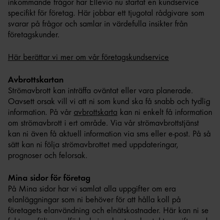
inkommande frågor har Ellevio nu startat en kundservice
specifikt för företag. Här jobbar ett tjugotal rådgivare som
svarar på frågor och samlar in värdefulla insikter från
företagskunder.
Här berättar vi mer om vår företagskundservice
Avbrottskartan​
Strömavbrott kan inträffa oväntat eller vara planerade.
Oavsett orsak vill vi att ni som kund ska få snabb och tydlig
information. På vår
avbrottskarta
kan ni enkelt få information
om strömavbrott i ert område. Via vår strömavbrottstjänst
kan ni även få aktuell information via sms eller e-post. På så
sätt kan ni följa strömavbrottet med uppdateringar,
prognoser och felorsak.
Mina sidor för företag
På Mina sidor har vi samlat alla uppgifter om era
elanläggningar som ni behöver för att hålla koll på
företagets elanvändning och elnätskostnader. Här kan ni se