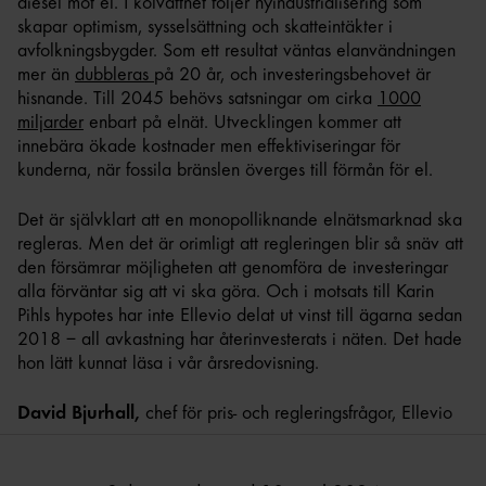
diesel mot el. I kölvattnet följer nyindustrialisering som
skapar optimism, sysselsättning och skatteintäkter i
avfolkningsbygder. Som ett resultat väntas elanvändningen
mer än
dubbleras
på 20 år, och investeringsbehovet är
hisnande. Till 2045 behövs satsningar om cirka
1000
miljarder
enbart på elnät. Utvecklingen kommer att
innebära ökade kostnader men effektiviseringar för
kunderna, när fossila bränslen överges till förmån för el.
Det är självklart att en monopolliknande elnätsmarknad ska
regleras. Men det är orimligt att regleringen blir så snäv att
den försämrar möjligheten att genomföra de investeringar
alla förväntar sig att vi ska göra. Och i motsats till Karin
Pihls hypotes har inte Ellevio delat ut vinst till ägarna sedan
2018 – all avkastning har återinvesterats i näten. Det hade
hon lätt kunnat läsa i vår årsredovisning.
David Bjurhall,
chef för pris- och regleringsfrågor, Ellevio