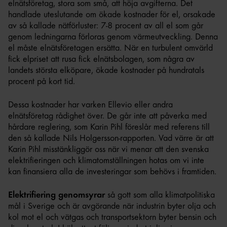
elnätsföretag, stora som små, att höja avgifterna. Det
handlade uteslutande om ökade kostnader för el, orsakade
av så kallade nätförluster: 7-8 procent av all el som går
genom ledningarna förloras genom värmeutveckling. Denna
el måste elnätsföretagen ersätta. När en turbulent omvärld
fick elpriset att rusa fick elnätsbolagen, som några av
landets största elköpare, ökade kostnader på hundratals
procent på kort tid.
Dessa kostnader har varken Ellevio eller andra
elnätsföretag rådighet över. De går inte att påverka med
hårdare reglering, som Karin Pihl föreslår med referens till
den så kallade Nils Holgersson-rapporten. Vad värre är att
Karin Pihl misstänkliggör oss när vi menar att den svenska
elektrifieringen och klimatomställningen hotas om vi inte
kan finansiera alla de investeringar som behövs i framtiden.
Elektrifiering genomsyrar
så gott som alla klimatpolitiska
mål i Sverige och är avgörande när industrin byter olja och
kol mot el och vätgas och transportsektorn byter bensin och