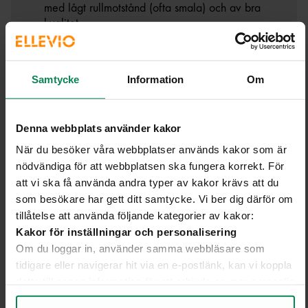
med lågt rullmotstånd (ofta smala) och av bra
kvalitet.
Kontrollera om bilen har servats enligt kraven för
att garantin ska gälla. Kolla hur stor kapacitet
batteriet ska ha efter en viss tid för att kunna
Samtycke
Information
Om
utnyttja garantin.
Kolla om batteriet är friköpt eller om det finns en
Denna webbplats använder kakor
batterihyra.
När du besöker våra webbplatser används kakor som är
Kontrollera batteriets skick. Läs i instruktionsboken
nödvändiga för att webbplatsen ska fungera korrekt. För
hur du gör. Ibland kan det behövas
att vi ska få använda andra typer av kakor krävs att du
diagnosutrustning från verkstad eller bilhandlare.
som besökare har gett ditt samtycke. Vi ber dig därför om
Tänk på att en del bilhandlare erbjuder redan
tillåtelse att använda följande kategorier av kakor:
batteritestade bilar. Då du har full koll på batteriets
Kakor för inställningar och personalisering
hälsa innan du köper den. De brukar ge en rapport
Om du loggar in, använder samma webbläsare som
om batteriets hälsa och uppskattade kapacitet.
tidigare eller navigerar hit via en e-postlänk, kan vi koppla
Kolla så det inte finns skador på bilen nära
detta till annan information för att erbjuda en mer personlig
batteriet, till exempel bucklor i plåten.
upplevelse på webbplatsen och i vår kommunikation.