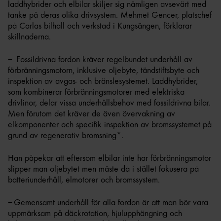
laddhybrider och elbilar skiljer sig nämligen avsevärt med
tanke på deras olika drivsystem. Mehmet Gencer, platschef
på Carlas bilhall och verkstad i Kungsängen, förklarar
skillnaderna.
– Fossildrivna fordon kräver regelbundet underhåll av
förbränningsmotorn, inklusive oljebyte, tändstiftsbyte och
inspektion av avgas- och bränslesystemet. Laddhybrider,
som kombinerar förbränningsmotorer med elektriska
drivlinor, delar vissa underhållsbehov med fossildrivna bilar.
Men förutom det kräver de även övervakning av
elkomponenter och specifik inspektion av bromssystemet på
grund av regenerativ bromsning*.
Han påpekar att eftersom elbilar inte har förbränningsmotor
slipper man oljebytet men måste då i stället fokusera på
batteriunderhåll, elmotorer och bromssystem.
– Gemensamt underhåll för alla fordon är att man bör vara
uppmärksam på däckrotation, hjulupphängning och