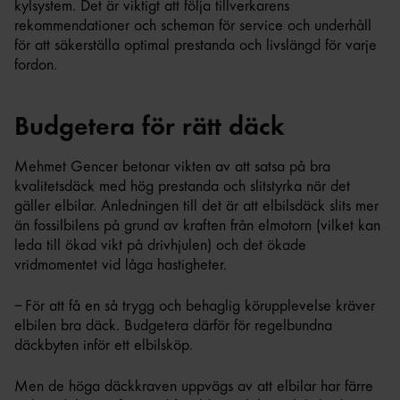
kylsystem. Det är viktigt att följa tillverkarens
rekommendationer och scheman för service och underhåll
för att säkerställa optimal prestanda och livslängd för varje
fordon.
Budgetera för rätt däck
Mehmet Gencer betonar vikten av att satsa på bra
kvalitetsdäck med hög prestanda och slitstyrka när det
gäller elbilar. Anledningen till det är att elbilsdäck slits mer
än fossilbilens på grund av kraften från elmotorn (vilket kan
leda till ökad vikt på drivhjulen) och det ökade
vridmomentet vid låga hastigheter.
– För att få en så trygg och behaglig körupplevelse kräver
elbilen bra däck. Budgetera därför för regelbundna
däckbyten inför ett elbilsköp.
Men de höga däckkraven uppvägs av att elbilar har färre