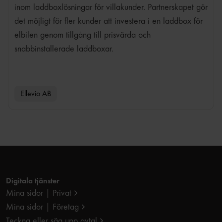
inom laddboxlösningar för villakunder. Partnerskapet gör
det möjligt för fler kunder att investera i en laddbox för
elbilen genom tillgång till prisvärda och
snabbinstallerade laddboxar.
Ellevio AB
Digitala tjänster
Mina sidor | Privat
Mina sidor | Företag
Teckna eller säg upp avtal