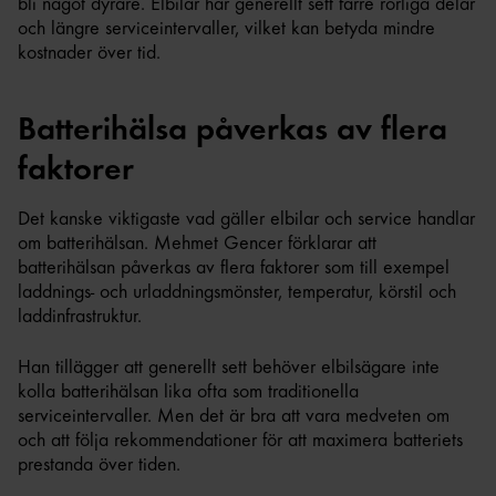
bli något dyrare. Elbilar har generellt sett färre rörliga delar
och längre serviceintervaller, vilket kan betyda mindre
kostnader över tid.
Batterihälsa påverkas av flera
faktorer
Det kanske viktigaste vad gäller elbilar och service handlar
om batterihälsan. Mehmet Gencer förklarar att
batterihälsan påverkas av flera faktorer som till exempel
laddnings- och urladdningsmönster, temperatur, körstil och
laddinfrastruktur.
Han tillägger att generellt sett behöver elbilsägare inte
kolla batterihälsan lika ofta som traditionella
serviceintervaller. Men det är bra att vara medveten om
och att följa rekommendationer för att maximera batteriets
prestanda över tiden.