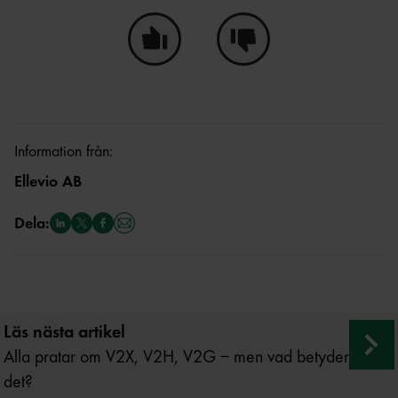
Ja, den här sidan hjälpte mig!
Nej, den här sidan hjälpte i
Information från:
Ellevio AB
Dela:
Läs nästa artikel
Alla pratar om V2X, V2H, V2G – men vad betyder
det?