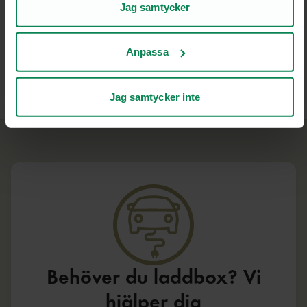
Se över vilka laddsladdar som ingår och att de
Kakor för statistik och analys av användarbeteende
Jag samtycker
inte är skadade.
Genom att analysera hur du använder webbplatsen får vi
insikter om vad som fungerar bra och vad som kan
Anpassa
förbättras.
Källa:
Konsumentverket
Kakor för marknadsföring
Kakor som hjälper oss att bli mer relevanta för
Jag samtycker inte
mottagarna av vår marknadsföring.
Läs mer på fliken "Om”
Du kan när som helst återkalla ditt samtycke genom att
klicka på Hantera kakor i slutet av varje sida.
Behöver du laddbox? Vi
hjälper dig