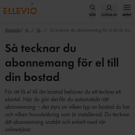
SÖK
LOGGA IN
MENY
Startsida
Abonnemang
Teckna eller säg upp avtal
Så tecknar du abonnemang för el till din bost
Så tecknar du
abonnemang för el till
din bostad
För att få el till din bostad behöver du ett teckna ett
elavtal. När du gör det får du automatiskt rätt
abonnemang – det styrs av vilken typ av bostad du har
och vilken huvudsäkring som är installerad. Du tecknar
ditt abonnemang snabbt och enkelt med vår
onlinetjänst.