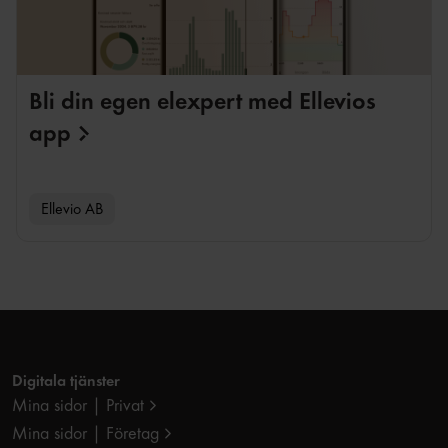
Bli din egen elexpert med Ellevios
app
Ellevio AB
Digitala tjänster
Mina sidor | Privat
Mina sidor | Företag