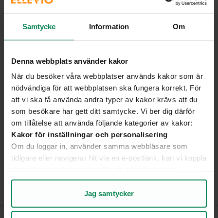
Samtycke
Information
Om
Vanliga frågor och svar
Denna webbplats använder kakor
När du besöker våra webbplatser används kakor som är
nödvändiga för att webbplatsen ska fungera korrekt. För
Varför går min säkring hela tiden?
att vi ska få använda andra typer av kakor krävs att du
som besökare har gett ditt samtycke. Vi ber dig därför
om tillåtelse att använda följande kategorier av kakor:
Kakor för inställningar och personalisering
Vilket ansvar har jag för elen i min bostad?
Om du loggar in, använder samma webbläsare som
tidigare eller navigerar hit via en e-postlänk, kan vi koppla
detta till annan information för att erbjuda en mer
Visa fler
personlig upplevelse på webbplatsen och i vår
kommunikation.
Jag samtycker
Kakor för statistik och analys av användarbeteende
Genom att analysera hur du använder webbplatsen får vi