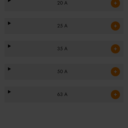
20 A
25 A
35 A
50 A
63 A