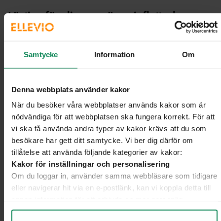
Lästips för dig som är nyinflyttad
Samtycke
Information
Om
Denna webbplats använder kakor
När du besöker våra webbplatser används kakor som är
nödvändiga för att webbplatsen ska fungera korrekt. För att
vi ska få använda andra typer av kakor krävs att du som
besökare har gett ditt samtycke. Vi ber dig därför om
tillåtelse att använda följande kategorier av kakor:
14 januari 2022
Elskolan
Kakor för inställningar och personalisering
Så funkar det: El- och
elnätspriser
Om du loggar in, använder samma webbläsare som tidigare
eller navigerar hit via en e-postlänk, kan vi koppla detta till
De flesta av oss tittar kanske inte så noga på
annan information för att erbjuda en mer personlig
elräkningarna. Men i takt med att elpriserna har stigit så
upplevelse på webbplatsen och i vår kommunikation.
får vi på Ellevio också allt fler frågor från er kunder. Här