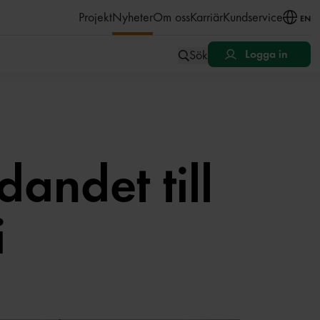
åll
Projekt
Nyheter
Om oss
Karriär
Kundservice
EN
Sök
Logga in
udandet till
i