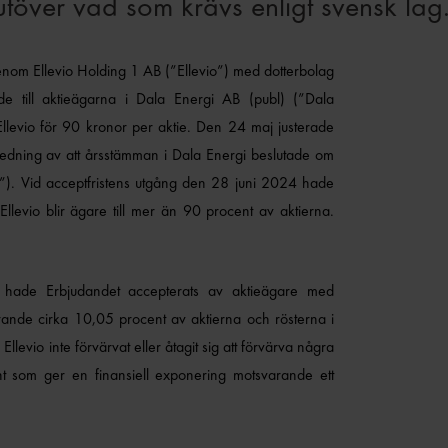
töver vad som krävs enligt svensk lag
enom Ellevio Holding 1 AB (”Ellevio”) med dotterbolag
nde till aktieägarna i Dala Energi AB (publ) (”Dala
l Ellevio för 90 kronor per aktie. Den 24 maj justerade
nledning av att årsstämman i Dala Energi beslutade om
”). Vid acceptfristens utgång den 28 juni 2024 hade
Ellevio blir ägare till mer än 90 procent av aktierna.
 hade Erbjudandet accepterats av aktieägare med
ande cirka 10,05 procent av aktierna och rösterna i
levio inte förvärvat eller åtagit sig att förvärva några
ent som ger en finansiell exponering motsvarande ett