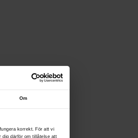
Om
ngera korrekt. För att vi
ig därför om tillåtelse att