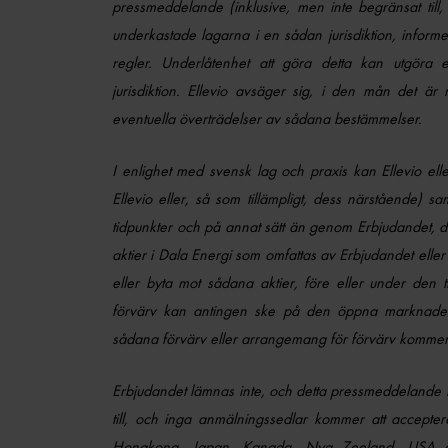
pressmeddelande (inklusive, men inte begränsat till
underkastade lagarna i en sådan jurisdiktion, informer
regler. Underlåtenhet att göra detta kan utgöra
jurisdiktion. Ellevio avsäger sig, i den mån det är mö
eventuella överträdelser av sådana bestämmelser.
I enlighet med svensk lag och praxis kan Ellevio el
Ellevio eller, så som tillämpligt, dess närstående) sam
tidpunkter och på annat sätt än genom Erbjudandet, dir
aktier i Dala Energi som omfattas av Erbjudandet eller 
eller byta mot sådana aktier, före eller under den 
förvärv kan antingen ske på den öppna marknaden 
sådana förvärv eller arrangemang för förvärv kommer at
Erbjudandet lämnas inte, och detta pressmeddelande får i
till, och inga anmälningssedlar kommer att accepter
Hongkong, Japan, Kanada, Nya Zeeland, USA elle