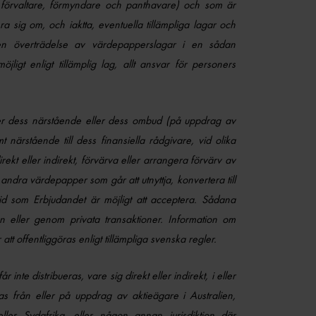
, förvaltare, förmyndare och panthavare) och som är
a sig om, och iaktta, eventuella tillämpliga lagar och
 en överträdelse av värdepapperslagar i en sådan
jligt enligt tillämplig lag, allt ansvar för personers
ler dess närstående eller dess ombud (på uppdrag av
t närstående till dess finansiella rådgivare, vid olika
ekt eller indirekt, förvärva eller arrangera förvärv av
andra värdepapper som går att utnyttja, konvertera till
tid som Erbjudandet är möjligt att acceptera. Sådana
eller genom privata transaktioner. Information om
t offentliggöras enligt tillämpliga svenska regler.
nte distribueras, vare sig direkt eller indirekt, i eller
as från eller på uppdrag av aktieägare i Australien,
r Sydafrika, eller någon annan jurisdiktion där