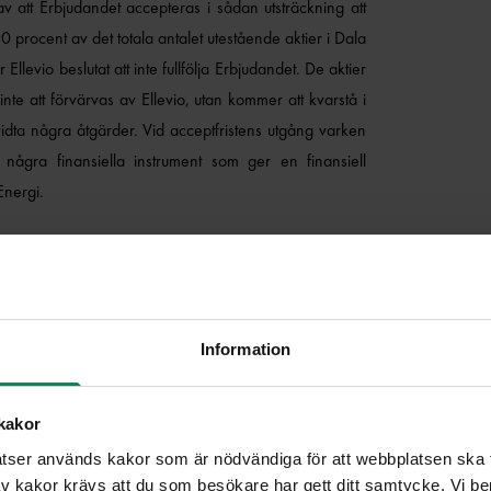
av att Erbjudandet accepteras i sådan utsträckning att
90 procent av det totala antalet utestående aktier i Dala
 Ellevio beslutat att inte fullfölja Erbjudandet. De aktier
nte att förvärvas av Ellevio, utan kommer att kvarstå i
dta några åtgärder. Vid acceptfristens utgång varken
r några finansiella instrument som ger en finansiell
Energi.
ubl), kommenterar:
r helt övertygad om att det hade varit mycket positivt för
l av Ellevio. Vi har en stark förankring i regionen, en
Information
a och långsiktiga ägare samt dessutom generellt lägre
kakor
ser används kakor som är nödvändiga för att webbplatsen ska fu
 kakor krävs att du som besökare har gett ditt samtycke. Vi ber d