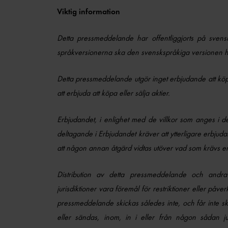
Viktig information
Detta pressmeddelande har offentliggjorts på svens
språkversionerna ska den svenskspråkiga versionen h
Detta pressmeddelande utgör inget erbjudande att köpa 
att erbjuda att köpa eller sälja aktier.
Erbjudandet, i enlighet med de villkor som anges i det
deltagande i Erbjudandet kräver att ytterligare erbjudan
att någon annan åtgärd vidtas utöver vad som krävs en
Distribution av detta pressmeddelande och andra 
jurisdiktioner vara föremål för restriktioner eller påve
pressmeddelande skickas således inte, och får inte ski
eller sändas, inom, in i eller från någon sådan ju