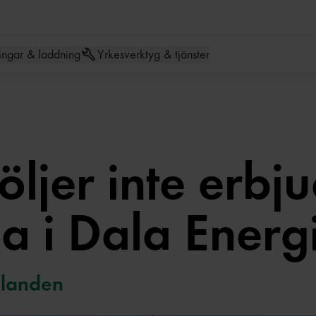
Hoppa till meny
Hoppa till inneh
ingar & laddning
Yrkesverktyg & tjänster
följer inte erbj
a i Dala Energ
landen