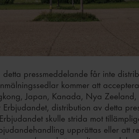
detta pressmeddelande får inte distribu
nga anmälningssedlar kommer att accepte
ngkong, Japan, Kanada, Nya Zeeland, U
 Erbjudandet, distribution av detta pr
judandet skulle strida mot tillämpliga 
rbjudandehandling upprättas eller att reg