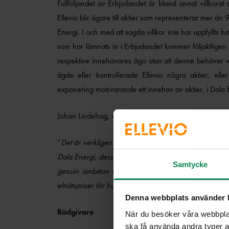
Fullföljandet av Erbjudandet är bland annat villkorat 
Ellevio blir ägare till aktier som representerar mer än 
Energi. I och med att sagda villkor inte har uppfyllts har
som har lämnats in i Erbjudandet kommer följaktligen i
respektive innehavares ägo utan att denne behöver vi
ägde eller kontrollerade Ellevio några aktier, elle
exponering motsvarande ett innehav av aktier, i Dala 
Johan Lindehag, vd och koncernchef för Ellevio AB (p
”
Det är verkligen tråkigt att affären inte blir av. Jag ä
Dala Energi, dess kunder och medarbetare att bli en de
Samtycke
genuin ambition att fortsätta satsa i Dalarna, stabil
elnätspriser för hushållen.
”
Denna webbplats använder 
Rådgivare
När du besöker våra webbplat
ska få använda andra typer av