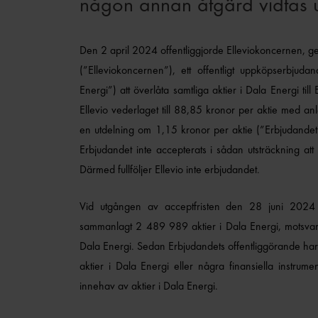
någon annan åtgärd vidtas u
Den 2 april 2024 offentliggjorde Elleviokoncernen, g
(”Elleviokoncernen”), ett offentligt uppköpserbjuda
Energi”) att överlåta samtliga aktier i Dala Energi til
Ellevio vederlaget till 88,85 kronor per aktie med a
en utdelning om 1,15 kronor per aktie (”Erbjudandet
Erbjudandet inte accepterats i sådan utsträckning att 
Därmed fullföljer Ellevio inte erbjudandet.
Vid utgången av acceptfristen den 28 juni 2024
sammanlagt 2 489 989 aktier i Dala Energi, motsvar
Dala Energi. Sedan Erbjudandets offentliggörande har El
aktier i Dala Energi eller några finansiella instrum
innehav av aktier i Dala Energi.