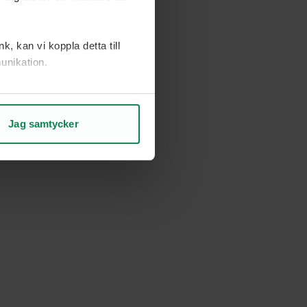
, kan vi koppla detta till
unikation.
ch vad som kan förbättras.
Jag samtycker
rje sida.