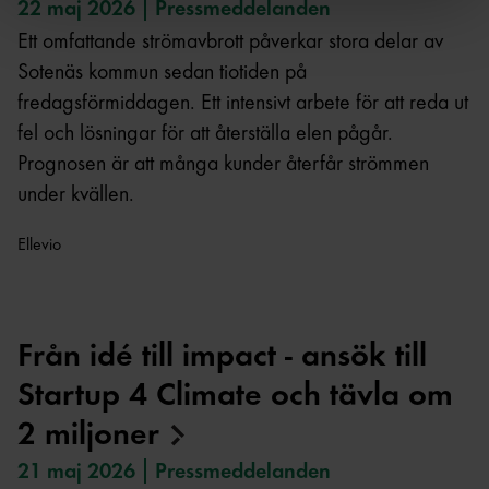
22 maj 2026
Pressmeddelanden
Du kan när som helst återkalla ditt samtycke genom att
klicka på Hantera kakor i slutet av varje sida.
Ett omfattande strömavbrott påverkar stora delar av
Sotenäs kommun sedan tiotiden på
fredagsförmiddagen. Ett intensivt arbete för att reda ut
fel och lösningar för att återställa elen pågår.
Prognosen är att många kunder återfår strömmen
under kvällen.
Ellevio
Från idé till impact - ansök till
Startup 4 Climate och tävla om
2
miljoner
21 maj 2026
Pressmeddelanden