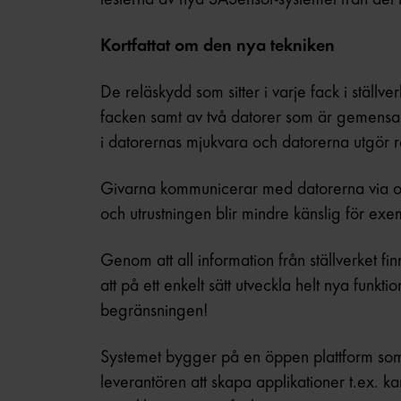
Kortfattat om den nya tekniken
De reläskydd som sitter i varje fack i ställve
facken samt av två datorer som är gemensam
i datorernas mjukvara och datorerna utgör r
Givarna kommunicerar med datorerna via opt
och utrustningen blir mindre känslig för exe
Genom att all information från ställverket fin
att på ett enkelt sätt utveckla helt nya funkt
begränsningen!
Systemet bygger på en öppen plattform som 
leverantören att skapa applikationer t.ex. k