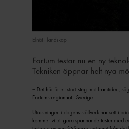
Elnät i landskap
Fortum testar nu en ny teknol
Tekniken öppnar helt nya möjl
– Det här är ett stort steg mot framtiden, 
Fortums regionnät i Sverige.
Utrustningen i dagens ställverk har sett i pri
kommer vi att göra spännande tester med en
testerna av nya SASensor-systemet från det 