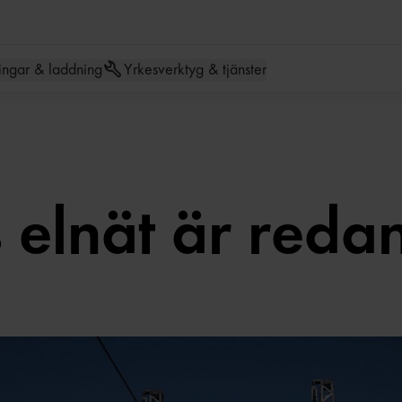
Hoppa till meny
Hoppa till inneh
ingar & laddning
Yrkesverktyg & tjänster
 elnät är reda