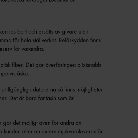
rken tas bort och ersätts av givare ute i
ma för hela ställverket. Reläskydden finns
eserv för varandra.
isk fiber. Det gör överföringen blixtsnabb
mpelvis åska.
ns tillgänglig i datorerna så finns möjligheter
ioner. Det är bara fantasin som är
gör det möjligt även för andra än
an kunden eller en extern mjukvaruleverantör