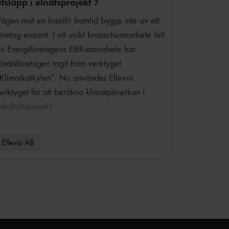
utsläpp i
elnätsprojekt
ägen mot en fossilfri framtid byggs inte av ett
öretag ensamt. I ett unikt branschsamarbete lett
v Energiföretagens EBR-samarbete har
lnätsföretagen tagit fram verktyget
Klimatkalkylen”. Nu använder Ellevio
erktyget för att beräkna klimatpåverkan i
okalnätsprojekt.
Ellevio AB