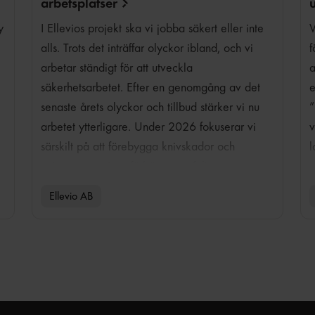
arbetsplatser
y
V
I Ellevios projekt ska vi jobba säkert eller inte
f
alls. Trots det inträffar olyckor ibland, och vi
a
arbetar ständigt för att utveckla
e
säkerhetsarbetet. Efter en genomgång av det
”
senaste årets olyckor och tillbud stärker vi nu
v
arbetet ytterligare. Under 2026 fokuserar vi
l
särskilt på att förebygga knivskador och
strömgenomgång, förbättra uppföljningen av
arbetsmiljöplaner och stärka lärandet efter
Ellevio AB
inträffade händelser.