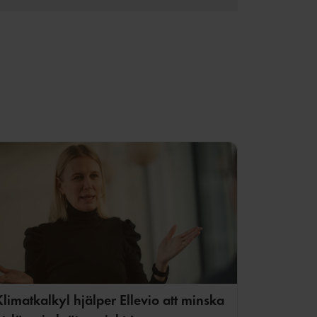
edrik Karlsson
limatkalkyl hjälper Ellevio att minska