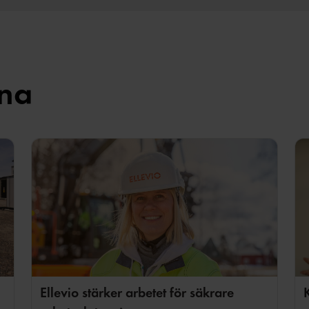
rna
Fr
K
Ellevio stärker arbetet för säkrare