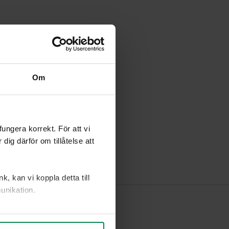
Om
ngera korrekt. För att vi
ig därför om tillåtelse att
, kan vi koppla detta till
unikation.
ch vad som kan förbättras.