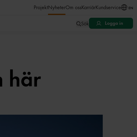
åll
Projekt
Nyheter
Om oss
Karriär
Kundservice
EN
Sök
Logga in
n här