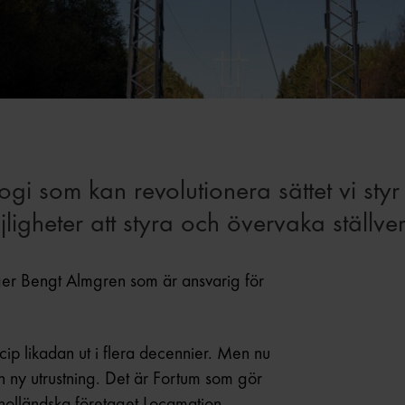
ogi som kan revolutionera sättet vi styr
igheter att styra och övervaka ställver
säger Bengt Almgren som är ansvarig för
ncip likadan ut i flera decennier. Men nu
 ny utrustning. Det är Fortum som gör
holländska företaget Locamation.