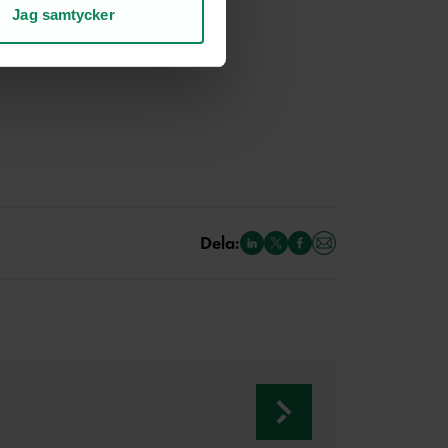
Jag samtycker
rje sida.
nte mig!
Dela: