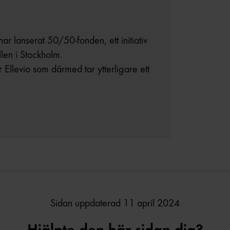
ar lanserat 50/50-fonden, ett initiativ
llen i Stockholm.
r Ellevio som därmed tar ytterligare ett
Sidan uppdaterad 11 april 2024
Hjälpte den här sidan dig?