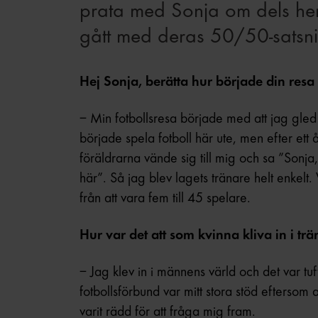
prata med Sonja om dels henn
gått med deras 50/50-satsni
Hej Sonja, berätta hur började din resa
– Min fotbollsresa började med att jag gled
började spela fotboll här ute, men efter ett 
föräldrarna vände sig till mig och sa ”Sonja, 
här”. Så jag blev lagets tränare helt enkelt.
från att vara fem till 45 spelare.
Hur var det att som kvinna kliva in i tr
– Jag klev in i männens värld och det var tuf
fotbollsförbund var mitt stora stöd eftersom a
varit rädd för att fråga mig fram.