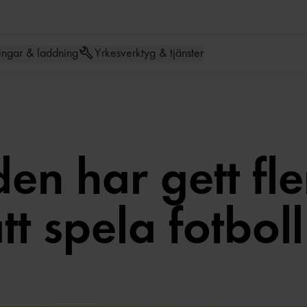
Hoppa till meny
Hoppa till inneh
ingar & laddning
Yrkesverktyg & tjänster
n har gett fler
tt spela fotboll