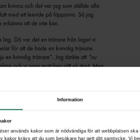
am kvinna och det var jag som ställde alla
att med ett leende på läpparna. Så jag
e erkänna att de inte kan.
 lag. Då var det en tränare från laget vi
lar för att de hade en kvinnlig tränare.
ju en kvinnlig tränare”. Jag tänkte att
”nu
lare och vi vann matchen rätt så stort. Men
n gick jag fram och sa
”vinsten blev på grund
de jag på klacken och gick.
ån 50/50-fonden?
Information
 faktiskt inte fotbolls alls utan jobbade
kakor
r det ser ut i andra områden, men jag vet
ser används kakor som är nödvändiga för att webbplatsen ska fu
som åkte med på lägret berättade att det
 kakor krävs att du som besökare har gett ditt samtycke. Vi ber d