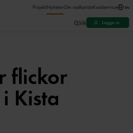
åll
Projekt
Nyheter
Om oss
Karriär
Kundservice
EN
Sök
Logga in
 flickor
 i Kista