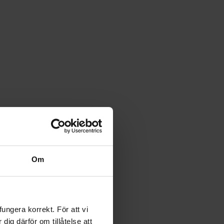
Om
ngera korrekt. För att vi
ig därför om tillåtelse att