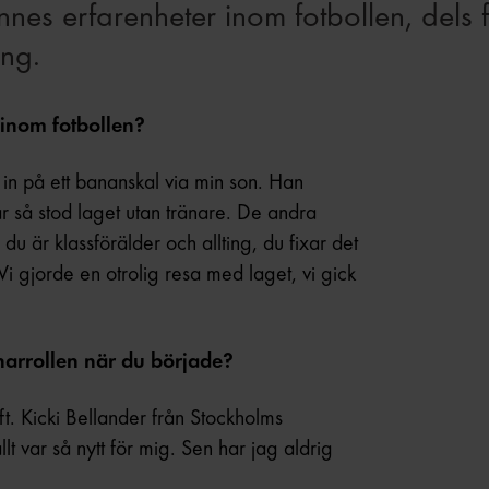
es erfarenheter inom fotbollen, dels fö
ng.
 inom fotbollen?
 in på ett bananskal via min son. Han
år så stod laget utan tränare. De andra
du är klassförälder och allting, du fixar det
 Vi gjorde en otrolig resa med laget, vi gick
änarrollen när du började?
ft. Kicki Bellander från Stockholms
llt var så nytt för mig. Sen har jag aldrig