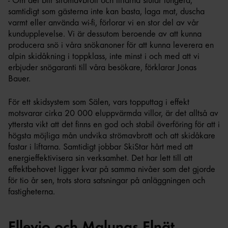
- Om det blir strömavbrott och liftarna slutar fungera,
samtidigt som gästerna inte kan basta, laga mat, duscha
varmt eller använda wi-fi, förlorar vi en stor del av vår
kundupplevelse. Vi är dessutom beroende av att kunna
producera snö i våra snökanoner för att kunna leverera en
alpin skidåkning i toppklass, inte minst i och med att vi
erbjuder snögaranti till våra besökare, förklarar Jonas
Bauer.
För ett skidsystem som Sälen, vars topputtag i effekt
motsvarar cirka 20 000 eluppvärmda villor, är det alltså av
yttersta vikt att det finns en god och stabil överföring för att i
högsta möjliga mån undvika strömavbrott och att skidåkare
fastar i liftarna. Samtidigt jobbar SkiStar hårt med att
energieffektivisera sin verksamhet. Det har lett till att
effektbehovet ligger kvar på samma nivåer som det gjorde
för tio år sen, trots stora satsningar på anläggningen och
fastigheterna.
Ellevio och Malungs Elnät