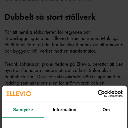
Dubbelt så stort ställverk
För att minska sårbarheten för regionen och
skidanläggningarna har Ellevio tillsammans med Malungs
Elnät identifierat att det har funnits ett behov av att renovera
och bygga ut ställverket med en transformator.
Fredrik Johansson, projektledare på Ellevio, berättar att den
nya transformatorn innebär att ställverket i Sälen blivit
dubbelt så stort. Dessutom ska området stärkas upp med en
ledning som minskar risken för strömavbrott och en
shuntreaktor som gör att energin flödar på ett så effektivt
sätt som möjligt.
- Vi är väldigt glada att våra projekt bidrar till att aktörer
Samtycke
Information
Om
som SkiStar ska kunna fortsätta skapa oförglömliga
vinterupplevelser för sina gäster – men också till en fortsatt
utveckling av Dalarnas elektrifiering, avslutar Fredrik