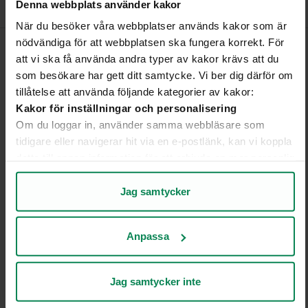
Denna webbplats använder kakor
Johansson.
När du besöker våra webbplatser används kakor som är
nödvändiga för att webbplatsen ska fungera korrekt. För
att vi ska få använda andra typer av kakor krävs att du
Sidan uppdaterad 10 april 2024
som besökare har gett ditt samtycke. Vi ber dig därför om
tillåtelse att använda följande kategorier av kakor:
Hjälpte den här sidan dig?
Kakor för inställningar och personalisering
Om du loggar in, använder samma webbläsare som
tidigare eller navigerar hit via en e-postlänk, kan vi koppla
detta till annan information för att erbjuda en mer personlig
Ja, den här sidan hjälpte mig!
Nej, den här sidan hjälpte i
upplevelse på webbplatsen och i vår kommunikation.
Kakor för statistik och analys av användarbeteende
Jag samtycker
Genom att analysera hur du använder webbplatsen får vi
insikter om vad som fungerar bra och vad som kan
Information från:
Anpassa
förbättras.
Ellevio AB
Kakor för marknadsföring
Kakor som hjälper oss att bli mer relevanta för
Jag samtycker inte
Dela:
mottagarna av vår marknadsföring.
Läs mer på fliken "Om”