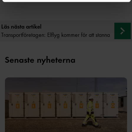
Du kan när som helst återkalla ditt samtycke genom att
klicka på Hantera kakor i slutet av varje sida.
Läs nästa artikel
Transportföretagen: Elflyg kommer för att stanna
Senaste nyheterna