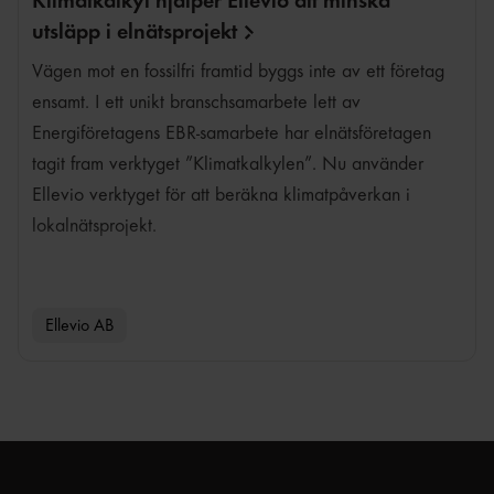
Klimatkalkyl hjälper Ellevio att minska
utsläpp i
elnätsprojekt
Vägen mot en fossilfri framtid byggs inte av ett företag
ensamt. I ett unikt branschsamarbete lett av
Energiföretagens EBR-samarbete har elnätsföretagen
tagit fram verktyget ”Klimatkalkylen”. Nu använder
Ellevio verktyget för att beräkna klimatpåverkan i
lokalnätsprojekt.
Ellevio AB