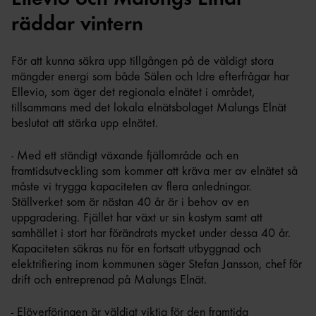
räddar vintern
För att kunna säkra upp tillgången på de väldigt stora
mängder energi som både Sälen och Idre efterfrågar har
Ellevio, som äger det regionala elnätet i området,
tillsammans med det lokala elnätsbolaget Malungs Elnät
beslutat att stärka upp elnätet.
- Med ett ständigt växande fjällområde och en
framtidsutveckling som kommer att kräva mer av elnätet så
måste vi trygga kapaciteten av flera anledningar.
Ställverket som är nästan 40 år är i behov av en
uppgradering. Fjället har växt ur sin kostym samt att
samhället i stort har förändrats mycket under dessa 40 år.
Kapaciteten säkras nu för en fortsatt utbyggnad och
elektrifiering inom kommunen säger Stefan Jansson, chef för
drift och entreprenad på Malungs Elnät.
- Elöverföringen är väldigt viktig för den framtida