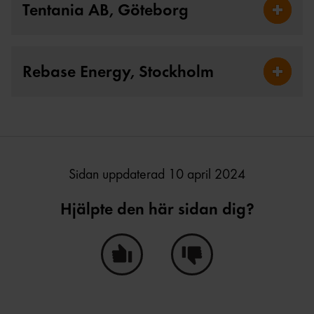
Tentania AB, Göteborg
Fäll ut 
Rebase Energy, Stockholm
Fäll ut 
Sidan uppdaterad 10 april 2024
Hjälpte den här sidan dig?
Ja, den här sidan hjälpte mig!
Nej, den här sidan hjälpte i