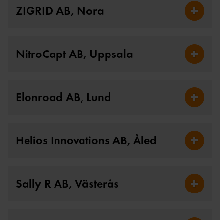
ZIGRID AB, Nora
Fäll ut 
NitroCapt AB, Uppsala
Fäll ut 
Elonroad AB, Lund
Fäll ut 
Helios Innovations AB, Åled
Fäll ut 
Sally R AB, Västerås
Fäll ut S