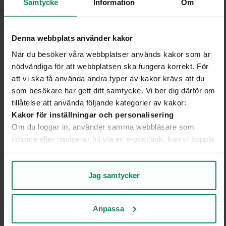
Samtycke
Information
Om
Denna webbplats använder kakor
När du besöker våra webbplatser används kakor som är
nödvändiga för att webbplatsen ska fungera korrekt. För
att vi ska få använda andra typer av kakor krävs att du
som besökare har gett ditt samtycke. Vi ber dig därför om
tillåtelse att använda följande kategorier av kakor:
Kakor för inställningar och personalisering
Svensk industrikraft – ett energisystem vi inte
Om du loggar in, använder samma webbläsare som
tidigare eller navigerar hit via en e-postlänk, kan vi koppla
har råd att
förlora
detta till annan information för att erbjuda en mer personlig
Vi står mitt i en av vår tids största samhällsomställningar
upplevelse på webbplatsen och i vår kommunikation.
och längst fram i förändringståget går industrin. Den
Kakor för statistik och analys av användarbeteende
Jag samtycker
Genom att analysera hur du använder webbplatsen får vi
svenska industrins framgång bygger på ett energisystem
insikter om vad som fungerar bra och vad som kan
i världsklass: med hög kapacitet, leveranssäkerhet och
Anpassa
förbättras.
konkurrenskraftiga priser. Det stod i fokus när
Kakor för marknadsföring