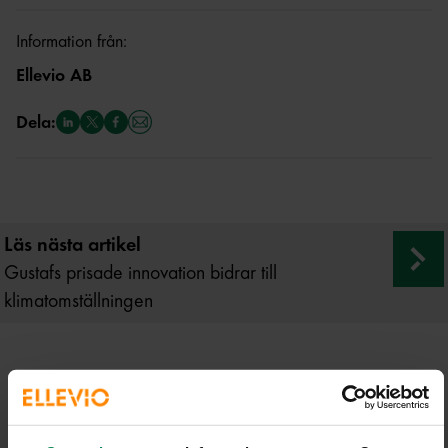
Information från:
Ellevio AB
Dela:
Läs nästa artikel
Gustafs prisade innovation bidrar till
klimatomställningen
Senaste nyheterna