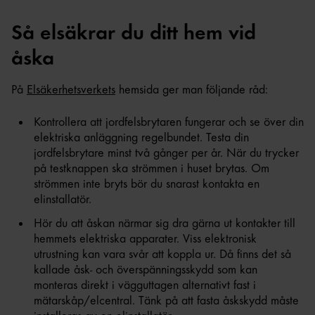
Så elsäkrar du ditt hem vid
åska
På
Elsäkerhetsverkets
hemsida ger man följande råd:
Kontrollera att jordfelsbrytaren fungerar
och se över din
elektriska anläggning regelbundet. Testa din
jordfelsbrytare minst två gånger per år. När du trycker
på testknappen ska strömmen i huset brytas. Om
strömmen inte bryts bör du snarast kontakta en
elinstallatör.
Hör du att åskan närmar sig dra gärna ut kontakter till
hemmets elektriska apparater. Viss elektronisk
utrustning kan vara svår att koppla ur. Då finns det så
kallade åsk- och överspänningsskydd som kan
monteras direkt i vägguttagen alternativt fast i
mätarskåp/elcentral. Tänk på att fasta åskskydd måste