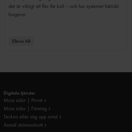
det är viktigt att fler får koll – och hur systemet faktiskt
fungerar.
Ellevio AB
Digitala tjänster
Mina sidor | Privat
Mina sidor | Företag
Teckna eller säg upp avtal
Anmäl strömavbrott