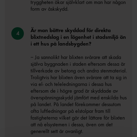
tryggheten ökar självklart om man har någon
form av åskskydd.
Är man bättre skyddad för direkta
blixtnedslag i en lägenhet i stadsmiljö än
i ett hus på landsbygden?
– Ja sannolikt har blixten svårare att skada
själva byggnaden i staden eftersom dessa är
tillverkade av betong och andra stenmaterial.
Troligtvis har blixten även svårare att ta sig in
via el- och teleledningarna i dessa hus
eftersom de i högre grad är skyddade av
överspänningsskydd jämfört med enskilda hus
på landet. På landet förekommer dessutom
ofta luftledningar på elstolpar fram till
fastigheterna vilket gör det lättare för blixten
att nå elsystemen i dessa, även om det
generellt sett är ovanligt.