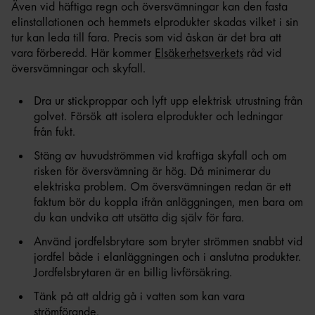
Även vid häftiga regn och översvämningar kan den fasta
elinstallationen och hemmets elprodukter skadas vilket i sin
tur kan leda till fara. Precis som vid åskan är det bra att
vara förberedd. Här kommer
Elsäkerhetsverkets
råd vid
översvämningar och skyfall.
Dra ur stickproppar och lyft upp elektrisk utrustning från
golvet. Försök att isolera elprodukter och ledningar
från fukt.
Stäng av huvudströmmen vid kraftiga skyfall och om
risken för översvämning är hög. Då minimerar du
elektriska problem. Om översvämningen redan är ett
faktum bör du koppla ifrån anläggningen, men bara om
du kan undvika att utsätta dig själv för fara.
Använd jordfelsbrytare som bryter strömmen snabbt vid
jordfel både i elanläggningen och i anslutna produkter.
Jordfelsbrytaren är en billig livförsäkring.
Tänk på att aldrig gå i vatten som kan vara
strömförande.