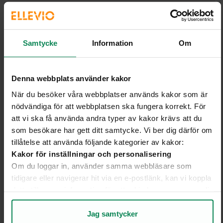
Det sägs att det säkraste stället vid åska
är bilen. Stämmer det?
Samtycke
Information
Om
– Ja, till en viss del. Varför bilar och andra
fordon av plåt (husvagnar till exempel) anses
Denna webbplats använder kakor
vara lämpliga att befinna sig i vid åska beror
på att plåten utgör ett skal som vid eventuellt
När du besöker våra webbplatser används kakor som är
blixtnedslag leder blixten via hjulen ned i
nödvändiga för att webbplatsen ska fungera korrekt. För
marken, man sitter som i en skyddande
att vi ska få använda andra typer av kakor krävs att du
metallbur kan man säga. Och att bära
som besökare har gett ditt samtycke. Vi ber dig därför om
gummistövlar vid blixtnedslag hjälper inte,
tillåtelse att använda följande kategorier av kakor:
det är bara en skröna.
Kakor för inställningar och personalisering
Om du loggar in, använder samma webbläsare som
tidigare eller navigerar hit via en e-postlänk, kan vi koppla
Finns det fler exempel på "platser" som
detta till annan information för att erbjuda en mer personlig
är extra säkra?
upplevelse på webbplatsen och i vår kommunikation.
– Har huset en källare så kan det vara
Kakor för statistik och analys av användarbeteende
Jag samtycker