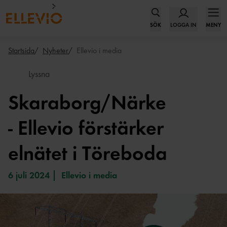
SÖK
LOGGA IN
MENY
Startsida
Nyheter
Ellevio i media
Lyssna
Skaraborg/Närke
- Ellevio förstärker
elnätet i Töreboda
6 juli 2024
Ellevio i media