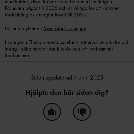
markkablar, vilket kräver samarbete med markägare.
Projekten pågår till 2026 och är viktiga för att klara en
fördubbling av energibehovet till 2035.
Läs hela nyheten i
Mariestads-tidningen
I kategorin Ellevio i media samlar vi ett urval av artiklar och
inslag i olika medier där Ellevio och vår verksamhet
förekommer.
Sidan uppdaterad 4 april 2025
Hjälpte den här sidan dig?
Ja, den här sidan hjälpte mig!
Nej, den här sidan hjälpte i