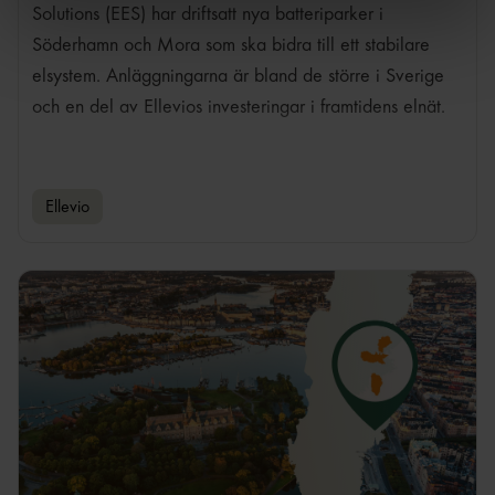
Du kan när som helst återkalla ditt samtycke genom att
Solutions (EES) har driftsatt nya batteriparker i
klicka på Hantera kakor i slutet av varje sida.
Söderhamn och Mora som ska bidra till ett stabilare
elsystem. Anläggningarna är bland de större i Sverige
och en del av Ellevios investeringar i framtidens elnät.
Ellevio