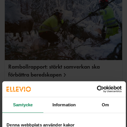
Rambollrapport: stärkt samverkan ska
förbättra
beredskapen
Gefle Dagblad och P4 Gävleborg: Tydligare
kontaktvägar, bättre informationsdelning och fortsatt
vädersäkring av elnätet är några av lärdomarna efter
Samtycke
Information
Om
stormarna. Det visar en Rambollrapport framtagen på
uppdrag av Länsstyrelsen Gävleborg.
Denna webbplats använder kakor