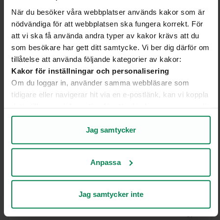
När du besöker våra webbplatser används kakor som är
nödvändiga för att webbplatsen ska fungera korrekt. För
Ellevio
att vi ska få använda andra typer av kakor krävs att du
som besökare har gett ditt samtycke. Vi ber dig därför om
tillåtelse att använda följande kategorier av kakor:
Kakor för inställningar och personalisering
Om du loggar in, använder samma webbläsare som
tidigare eller navigerar hit via en e-postlänk, kan vi koppla
detta till annan information för att erbjuda en mer personlig
upplevelse på webbplatsen och i vår kommunikation.
Kakor för statistik och analys av användarbeteende
Jag samtycker
Genom att analysera hur du använder webbplatsen får vi
insikter om vad som fungerar bra och vad som kan
Anpassa
förbättras.
Kakor för marknadsföring
Batteriparker: Ellevio stärker elnätet och
Kakor som hjälper oss att bli mer relevanta för
beredskapen
Jag samtycker inte
mottagarna av vår marknadsföring.
Söderhamns-Kuriren och SVT Dalarna: Ellevio Energy
Läs mer på fliken "Om”