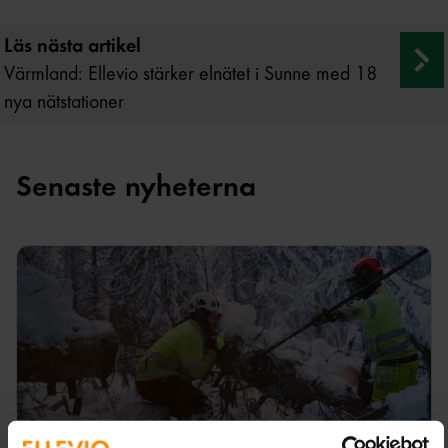
Läs nästa artikel
Värmland: Ellevio stärker elnätet i Sunne med 18
nya nätstationer
Senaste nyheterna