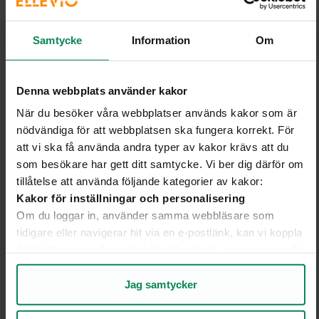
Rambollrapport: stärkt samverkan ska
Samtycke
Information
Om
förbättra
beredskapen
Gefle Dagblad och P4 Gävleborg: Tydligare
Denna webbplats använder kakor
kontaktvägar, bättre informationsdelning och fortsatt
När du besöker våra webbplatser används kakor som är
vädersäkring av elnätet är några av lärdomarna efter
nödvändiga för att webbplatsen ska fungera korrekt. För
stormarna. Det visar en Rambollrapport framtagen på
att vi ska få använda andra typer av kakor krävs att du
uppdrag av Länsstyrelsen Gävleborg.
som besökare har gett ditt samtycke. Vi ber dig därför om
tillåtelse att använda följande kategorier av kakor:
Kakor för inställningar och personalisering
Om du loggar in, använder samma webbläsare som
Ellevio
tidigare eller navigerar hit via en e-postlänk, kan vi koppla
detta till annan information för att erbjuda en mer personlig
upplevelse på webbplatsen och i vår kommunikation.
Kakor för statistik och analys av användarbeteende
Jag samtycker
Genom att analysera hur du använder webbplatsen får vi
insikter om vad som fungerar bra och vad som kan