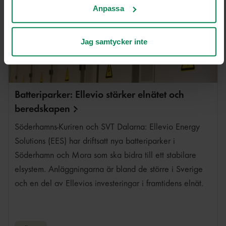
Anpassa
förbättras.
Kakor för marknadsföring
Kakor som hjälper oss att bli mer relevanta för
Jag samtycker inte
mottagarna av vår marknadsföring.
Läs mer på fliken "Om”
Du kan när som helst återkalla ditt samtycke genom att
klicka på Hantera kakor i slutet av varje sida.
Batteriparker: Ellevio stärker elnätet och
beredskapen
Söderhamns-Kuriren och SVT Dalarna: Ellevio Energy
Solutions (EES) har driftsatt nya batteriparker i
Söderhamn och Mora som ska bidra till ett stabilare
elsystem. Anläggningarna är bland de större i Sverige
och en del av Ellevios investeringar i framtidens elnät.