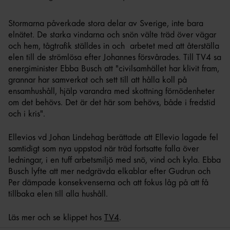
Stormarna påverkade stora delar av Sverige, inte bara
elnätet. De starka vindarna och snön välte träd över vägar
och hem, tågtrafik ställdes in och arbetet med att återställa
elen till de strömlösa efter Johannes försvårades. Till TV4 sa
energiminister Ebba Busch att "civilsamhället har klivit fram,
grannar har samverkat och sett till att hålla koll på
ensamhushåll, hjälp varandra med skottning förnödenheter
om det behövs. Det är det här som behövs, både i fredstid
och i kris".
Ellevios vd Johan Lindehag berättade att Ellevio lagade fel
samtidigt som nya uppstod när träd fortsatte falla över
ledningar, i en tuff arbetsmiljö med snö, vind och kyla. Ebba
Busch lyfte att mer nedgrävda elkablar efter Gudrun och
Per dämpade konsekvenserna och att fokus låg på att få
tillbaka elen till alla hushåll.
Läs mer och se klippet hos
TV4
.