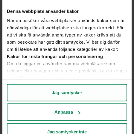
Denna webbplats använder kakor
Se över uppvärmningen i
När du besöker våra webbplatser används kakor som är
fritidshus​et
Fäll ut S
nödvändiga för att webbplatsen ska fungera korrekt. För
att vi ska få använda andra typer av kakor krävs att du
som besökare har gett ditt samtycke. Vi ber dig därför
om tillåtelse att använda följande kategorier av kakor:
Kakor för inställningar och personalisering
Exempel: Elanvändning och
Om du loggar in, använder samma webbläsare som
effektavgift
tidigare eller navigerar hit via en e-postlänk, kan vi koppla
detta till annan information för att erbjuda en mer
personlig upplevelse på webbplatsen och i vår
Hur förändrad elanvändning
kommunikation.
Jag samtycker
kan påverka effektavgiften
Fäll ut 
Kakor för statistik och analys av användarbeteende
Genom att analysera hur du använder webbplatsen får vi
Anpassa
insikter om vad som fungerar bra och vad som kan
Hur förändrad elbilsladdning
förbättras.
Kakor för marknadsföring
kan påverka effektavgiften
Fäll ut 
Jag samtycker inte