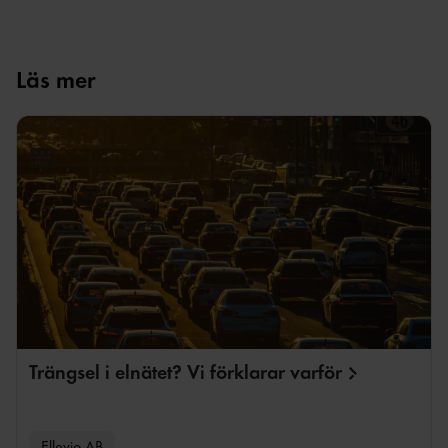
Ja, den här sidan hjälpte mig!
Nej, den här sidan hjälpte i
Läs mer
Trängsel i elnätet? Vi förklarar
varför
Ellevio AB