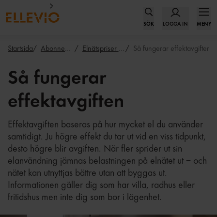
SÖK
LOGGA IN
MENY
Startsida
Abonnemang
Elnätspriser privat
Så fungerar effektavgiften
Så fungerar
effektavgiften
Effektavgiften baseras på hur mycket el du använder
samtidigt. Ju högre effekt du tar ut vid en viss tidpunkt,
desto högre blir avgiften. När fler sprider ut sin
elanvändning jämnas belastningen på elnätet ut – och
nätet kan utnyttjas bättre utan att byggas ut.
Informationen gäller dig som har villa, radhus eller
fritidshus men inte dig som bor i lägenhet.