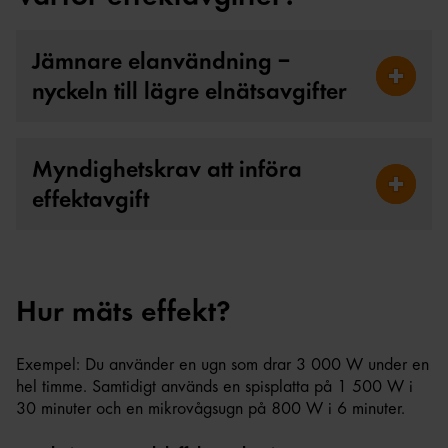
Jämnare elanvändning –
nyckeln till lägre elnätsavgifter
Fäll ut 
Myndighetskrav att införa
effektavgift​
Fäll ut M
Hur mäts effekt?
Exempel: Du använder en ugn som drar 3 000 W under en
hel timme. Samtidigt används en spisplatta på 1 500 W i
30 minuter och en mikrovågsugn på 800 W i 6 minuter.