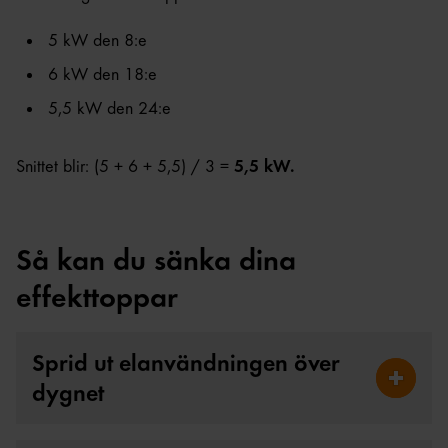
5 kW den 8:e
6 kW den 18:e
5,5 kW den 24:e
Snittet blir: (5 + 6 + 5,5) / 3 =
5,5 kW.
Så kan du sänka dina
effekttoppar
Sprid ut elanvändningen över
dygnet
Fäll ut 