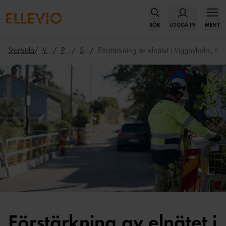
SÖK
LOGGA IN
MENY
Startsida
Våra elnätsprojekt
Projektkarta
Stockholm
Förstärkning av elnätet i Viggbyholm, H
Förstärkning av elnätet i