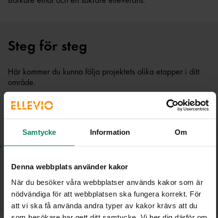
starkare elnät och en säkrare elleverans.
Steg för steg
Här kommer du kunna följa projektets olika etapper i ditt
område.
Arbete med start 2027
Samtycke
Information
Om
När start för arbetet närmar sig i ditt område kommer
du att få ett utskick med information hur du eventuellt
kommer att bli påverkad. Under projektets gång
uppdateras informationen löpande på den här sidan.
Denna webbplats använder kakor
När du besöker våra webbplatser används kakor som är
nödvändiga för att webbplatsen ska fungera korrekt. För
att vi ska få använda andra typer av kakor krävs att du
som besökare har gett ditt samtycke. Vi ber dig därför om