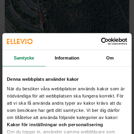
Samtycke
Information
Om
1/2
Helskärm
Denna webbplats använder kakor
Våra arbeten i Bandhagen
När du besöker våra webbplatser används kakor som är
nödvändiga för att webbplatsen ska fungera korrekt. För
att vi ska få använda andra typer av kakor krävs att du
Hur påverkas du?
som besökare har gett ditt samtycke. Vi ber dig därför
om tillåtelse att använda följande kategorier av kakor:
Kakor för inställningar och personalisering
Arbetet kommer främst att utföras genom schakt i
gångbanor/trottoarer. Därifrån dras servisledningar in på
Om du loggar in, använder samma webbläsare som