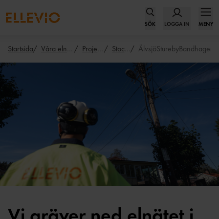
SÖK
LOGGA IN
MENY
Startsida
Våra elnätsprojekt
Projektkarta
Stockholm
ÄlvsjöSturebyBandhagen
FREDRIK KARLSSON
Vi gräver ned elnätet i