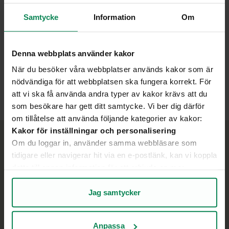
Exempel på lösningar vi
Samtycke
Information
Om
erbjuder
Fäll ut 
Denna webbplats använder kakor
Hur kan Power-as-a-Service
När du besöker våra webbplatser används kakor som är
hjälpa er?
Fäll ut 
nödvändiga för att webbplatsen ska fungera korrekt. För
att vi ska få använda andra typer av kakor krävs att du
som besökare har gett ditt samtycke. Vi ber dig därför
om tillåtelse att använda följande kategorier av kakor:
Kakor för inställningar och personalisering
Om du loggar in, använder samma webbläsare som
tidigare eller navigerar hit via en e-postlänk, kan vi koppla
detta till annan information för att erbjuda en mer
personlig upplevelse på webbplatsen och i vår
kommunikation.
Jag samtycker
Kakor för statistik och analys av användarbeteende
Genom att analysera hur du använder webbplatsen får vi
Anpassa
insikter om vad som fungerar bra och vad som kan