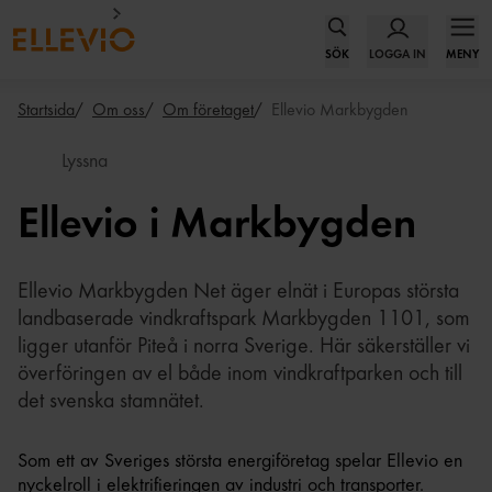
SÖK
LOGGA IN
MENY
Startsida
Om oss
Om företaget
Ellevio Markbygden
Lyssna
Ellevio i Markbygden
Ellevio Markbygden Net äger elnät i Europas största
landbaserade vindkraftspark Markbygden 1101, som
ligger utanför Piteå i norra Sverige. Här säkerställer vi
överföringen av el både inom vindkraftparken och till
det svenska stamnätet.
Som ett av Sveriges största energiföretag spelar Ellevio en
nyckelroll i elektrifieringen av industri och transporter.