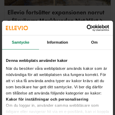
Ellevio fortsätter expansionen norrut
– förvärvar Markbygden Net
Väst
Ellevio
Samtycke
Information
Om
Denna webbplats använder kakor
När du besöker våra webbplatser används kakor som är
nödvändiga för att webbplatsen ska fungera korrekt. För
att vi ska få använda andra typer av kakor krävs att du
som besökare har gett ditt samtycke. Vi ber dig därför
om tillåtelse att använda följande kategorier av kakor:
Kakor för inställningar och personalisering
Om du loggar in, använder samma webbläsare som
tidigare eller navigerar hit via en e-postlänk, kan vi koppla