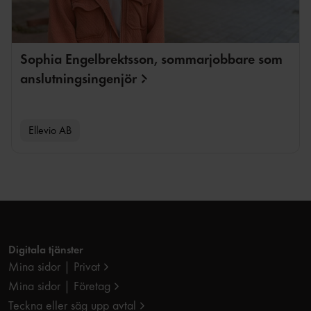
Sophia Engelbrektsson, sommarjobbare som
anslutningsingenjör
Ellevio AB
Digitala tjänster
Mina sidor | Privat
Mina sidor | Företag
Teckna eller säg upp avtal