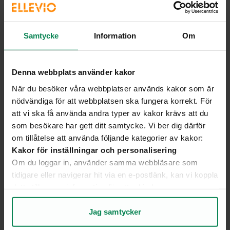
Bor: Stockholm
Bäst med att jobba på
Ellevio
:
Möjligheterna till
att utvecklas
Samtycke
Information
Om
Denna webbplats använder kakor
När du besöker våra webbplatser används kakor som är
nödvändiga för att webbplatsen ska fungera korrekt. För
att vi ska få använda andra typer av kakor krävs att du
som besökare har gett ditt samtycke. Vi ber dig därför
om tillåtelse att använda följande kategorier av kakor:
Kakor för inställningar och personalisering
Om du loggar in, använder samma webbläsare som
tidigare eller navigerar hit via en e-postlänk, kan vi koppla
detta till annan information för att erbjuda en mer
personlig upplevelse på webbplatsen och i vår
kommunikation.
Jag samtycker
Kakor för statistik och analys av användarbeteende