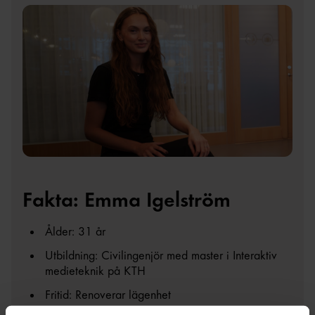
Fakta: Emma Igelström
Ålder: 31 år
Utbildning: Civilingenjör med master i Interaktiv
medieteknik
på KTH
Fritid: Renovera
r
lägenhet