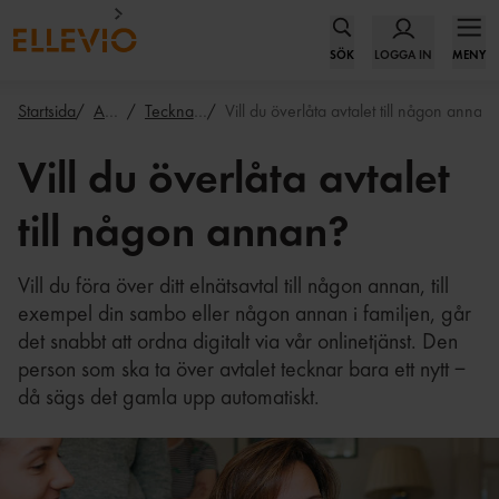
SÖK
LOGGA IN
MENY
Startsida
Abonnemang
Teckna eller säg upp avtal
Vill du överlåta avtalet till någon annan?
Vill du överlåta avtalet
till någon annan?
Vill du föra över ditt elnätsavtal till någon annan, till
exempel din sambo eller någon annan i familjen, går
det snabbt att ordna digitalt via vår onlinetjänst. Den
person som ska ta över avtalet tecknar bara ett nytt –
då sägs det gamla upp automatiskt.