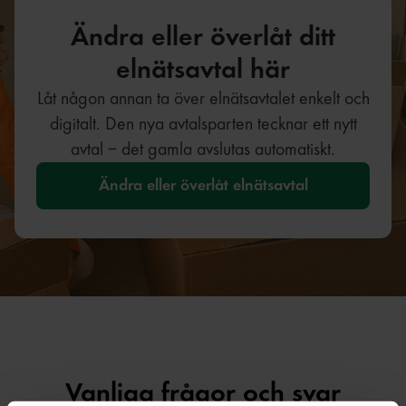
Ändra eller överlåt ditt
elnätsavtal här
Låt någon annan ta över elnätsavtalet enkelt och
digitalt. Den nya avtalsparten tecknar ett nytt
avtal – det gamla avslutas automatiskt.
Ändra eller överlåt elnätsavtal
Vanliga frågor och svar