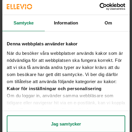
Vi ska separera, hur gör vi med elnätsavtalet?
Samtycke
Information
Om
Vad händer om jag glömmer att säga upp mitt
Denna webbplats använder kakor
elnätsavtal?
När du besöker våra webbplatser används kakor som är
nödvändiga för att webbplatsen ska fungera korrekt. För
Kan någon annan än dödsboet överta
att vi ska få använda andra typer av kakor krävs att du
elnätsavtalet?
som besökare har gett ditt samtycke. Vi ber dig därför
om tillåtelse att använda följande kategorier av kakor:
Kakor för inställningar och personalisering
Jag har sagt upp mitt avtal men behöver ändra
Om du loggar in, använder samma webbläsare som
datum, går det?
tidigare eller navigerar hit via en e-postlänk, kan vi koppla
detta till annan information för att erbjuda en mer
personlig upplevelse på webbplatsen och i vår
Visa alla frågor och svar
kommunikation.
Jag samtycker
Kakor för statistik och analys av användarbeteende