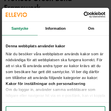
Framework
Ellevio launched its’ first framework for green financing in
2019. See table below for documents related to this
Samtycke
Information
Om
framework.
Denna webbplats använder kakor
När du besöker våra webbplatser används kakor som är
Green Financing Documents
nödvändiga för att webbplatsen ska fungera korrekt. För
Fäll ut 
att vi ska få använda andra typer av kakor krävs att du
som besökare har gett ditt samtycke. Vi ber dig därför
om tillåtelse att använda följande kategorier av kakor:
Kakor för inställningar och personalisering
Om du loggar in, använder samma webbläsare som
Information from Ellevio AB,
tidigare eller navigerar hit via en e-postlänk, kan vi koppla
updated on 16 April 2024
detta till annan information för att erbjuda en mer
personlig upplevelse på webbplatsen och i vår
Was this information helpful?