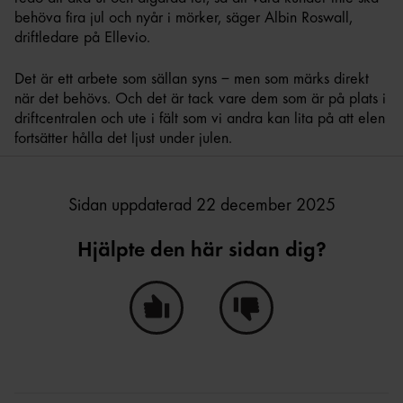
behöva fira jul och nyår i mörker, säger Albin Roswall,
driftledare på Ellevio.
Det är ett arbete som sällan syns – men som märks direkt
när det behövs. Och det är tack vare dem som är på plats i
driftcentralen och ute i fält som vi andra kan lita på att elen
fortsätter hålla det ljust under julen.
Sidan uppdaterad 22 december 2025
Hjälpte den här sidan dig?
Ja, den här sidan hjälpte mig!
Nej, den här sidan hjälpte i