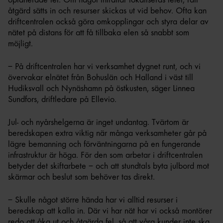
åtgärd sätts in och resurser skickas ut vid behov. Ofta kan
driftcentralen också göra omkopplingar och styra delar av
nätet på distans för att få tillbaka elen så snabbt som
möjligt.
– På driftcentralen har vi verksamhet dygnet runt, och vi
övervakar elnätet från Bohuslän och Halland i väst till
Hudiksvall och Nynäshamn på östkusten, säger Linnea
Sundfors, driftledare på Ellevio.
Jul- och nyårshelgerna är inget undantag. Tvärtom är
beredskapen extra viktig när många verksamheter går på
lägre bemanning och förväntningarna på en fungerande
infrastruktur är höga. För den som arbetar i driftcentralen
betyder det skiftarbete – och att stundtals byta julbord mot
skärmar och beslut som behöver tas direkt.
– Skulle något större hända har vi alltid resurser i
beredskap att kalla in. Där vi har nät har vi också montörer
redo att åka ut och åtgärda fel, så att våra kunder inte ska