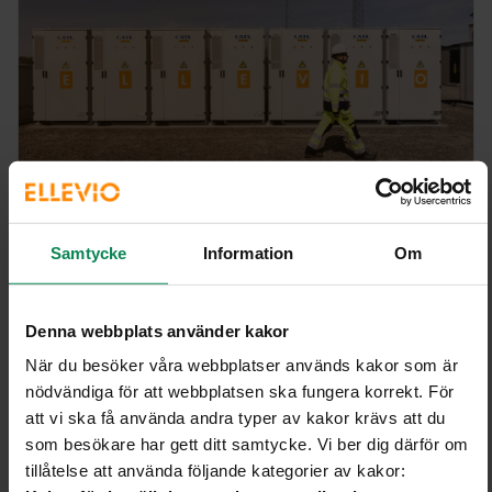
Ellevios största energilager – nästa steg för
Samtycke
Information
Om
svensk
energiberedskap
Under början av 2026 driftsatte Ellevio Energy
Denna webbplats använder kakor
Solutions (EES) tre nya energilager i
När du besöker våra webbplatser används kakor som är
Mora, Söderala och Ormesta utanför Örebro.
nödvändiga för att webbplatsen ska fungera korrekt. För
Anläggningarna har en samlad effekt på 120 MW, 40
att vi ska få använda andra typer av kakor krävs att du
som besökare har gett ditt samtycke. Vi ber dig därför om
MW per plats, och är de största energilager EES hittills
tillåtelse att använda följande kategorier av kakor:
byggt.