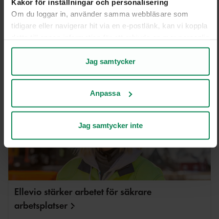
Kakor för inställningar och personalisering
Om du loggar in, använder samma webbläsare som
tidigare eller navigerar hit via en e-postlänk, kan vi koppla
detta till annan information för att erbjuda en mer personlig
Ellevio Energy Solutions AB
upplevelse på webbplatsen och i vår kommunikation.
Kakor för statistik och analys av användarbeteende
Jag samtycker
Genom att analysera hur du använder webbplatsen får vi
insikter om vad som fungerar bra och vad som kan
Anpassa
förbättras.
Kakor för marknadsföring
Kakor som hjälper oss att bli mer relevanta för
Jag samtycker inte
mottagarna av vår marknadsföring.
Läs mer på fliken "Om”
Du kan när som helst återkalla ditt samtycke genom att
klicka på Hantera kakor i slutet av varje sida.
Ellevio stärker arbetet för säkrare
arbetsplatser