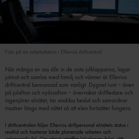
Foto på en arbetsstation i Ellevios driftcentral
När många av oss slår in de sista julklapparna, lagar
julmat och samlas med familj och vänner är Ellevios
driftcentral bemannad som vanligt. Dygnet runt – även
på julafton och nyårsafton – övervakar driftledare och
ingenjörer elnätet, tar snabba beslut och samordnar
insatser längs med nätet så att elen fortsätter fungera.
I driftcentralen följer Ellevios driftpersonal elnätets status i
realtid och hanterar både planerade arbeten och
oplanerade fel. Om något inträffar lokaliseras felet, rätt